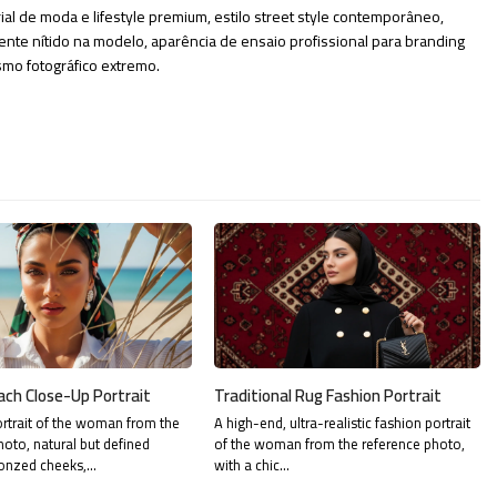
rial de moda e lifestyle premium, estilo street style contemporâneo,
nte nítido na modelo, aparência de ensaio profissional para branding
ismo fotográfico extremo.
ach Close-Up Portrait
Traditional Rug Fashion Portrait
rtrait of the woman from the
A high-end, ultra-realistic fashion portrait
hoto, natural but defined
of the woman from the reference photo,
onzed cheeks,…
with a chic…