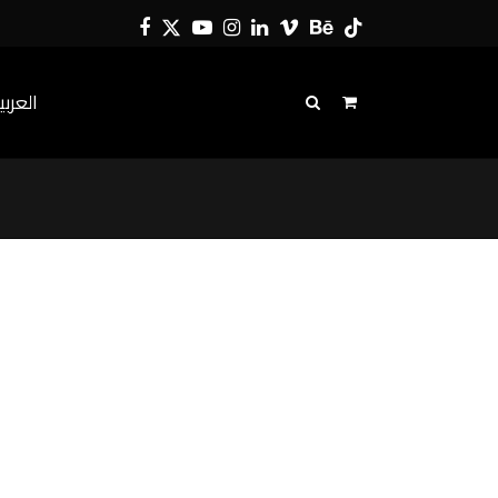
Facebook
Twitter
YouTube
Instagram
LinkedIn
Vimeo
Behance
Tiktok
العربي