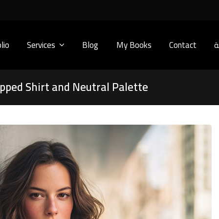
lio
Services
Blog
My Books
Contact
ة
opped Shirt and Neutral Palette