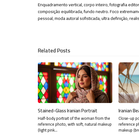
Enquadramento vertical, corpo inteiro, fotografia edito
composição equilibrada, fundo neutro. Foco extremame
pessoal, moda autoral sofisticada, ultra definição, real
Related Posts
Stained-Glass Iranian Portrait
Iranian Be
Half-body portrait of the woman from the
Close-up po
reference photo, with soft, natural makeup
reference p
(light pink…
makeup (br