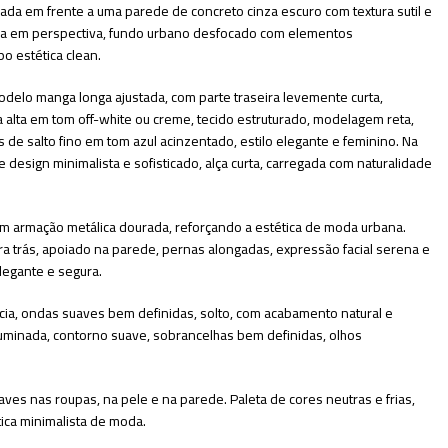
a em frente a uma parede de concreto cinza escuro com textura sutil e
çada em perspectiva, fundo urbano desfocado com elementos
o estética clean.
delo manga longa ajustada, com parte traseira levemente curta,
ra alta em tom off-white ou creme, tecido estruturado, modelagem reta,
 de salto fino em tom azul acinzentado, estilo elegante e feminino. Na
design minimalista e sofisticado, alça curta, carregada com naturalidade
com armação metálica dourada, reforçando a estética de moda urbana.
ra trás, apoiado na parede, pernas alongadas, expressão facial serena e
legante e segura.
cia, ondas suaves bem definidas, solto, com acabamento natural e
luminada, contorno suave, sobrancelhas bem definidas, olhos
uaves nas roupas, na pele e na parede. Paleta de cores neutras e frias,
tica minimalista de moda.