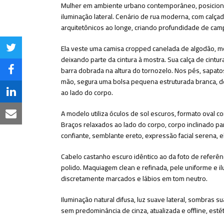
Mulher em ambiente urbano contemporâneo, posicionad
iluminação lateral. Cenário de rua moderna, com cal
arquitetônicos ao longe, criando profundidade de camp
Ela veste uma camisa cropped canelada de algodão, mo
Share
deixando parte da cintura à mostra. Sua calça de cintu
on
barra dobrada na altura do tornozelo. Nos pés, sapatos
Share
mão, segura uma bolsa pequena estruturada branca, de 
Twitter
on
ao lado do corpo.
Share
Facebook
on
A modelo utiliza óculos de sol escuros, formato oval 
Share
Braços relaxados ao lado do corpo, corpo inclinado pa
LinkedIn
via
confiante, semblante ereto, expressão facial serena, e
Email
Cabelo castanho escuro idêntico ao da foto de referên
polido. Maquiagem clean e refinada, pele uniforme e i
discretamente marcados e lábios em tom neutro.
Iluminação natural difusa, luz suave lateral, sombras s
sem predominância de cinza, atualizada e offline, esté