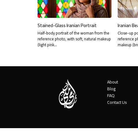
Stained-Glass Iranian Portrait
Iranian Be
Half-body portrait of the woman from the
Close-up po
reference photo, with soft, natural makeup
reference p
(light pink…
makeup (br
About
Blog
FAQ
Contact Us