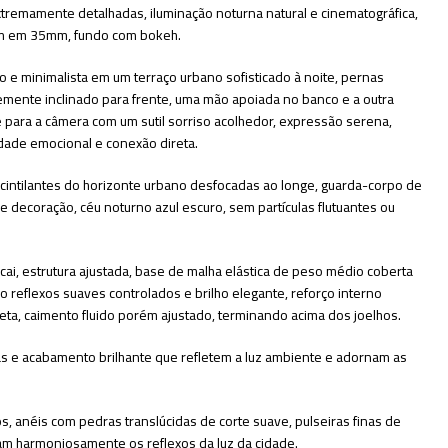
 extremamente detalhadas, iluminação noturna natural e cinematográfica,
em em 35mm, fundo com bokeh.
e minimalista em um terraço urbano sofisticado à noite, pernas
emente inclinado para frente, uma mão apoiada no banco e a outra
 para a câmera com um sutil sorriso acolhedor, expressão serena,
idade emocional e conexão direta.
s cintilantes do horizonte urbano desfocadas ao longe, guarda-corpo de
 decoração, céu noturno azul escuro, sem partículas flutuantes ou
ai, estrutura ajustada, base de malha elástica de peso médio coberta
 reflexos suaves controlados e brilho elegante, reforço interno
eta, caimento fluido porém ajustado, terminando acima dos joelhos.
nas e acabamento brilhante que refletem a luz ambiente e adornam as
s, anéis com pedras translúcidas de corte suave, pulseiras finas de
am harmoniosamente os reflexos da luz da cidade.