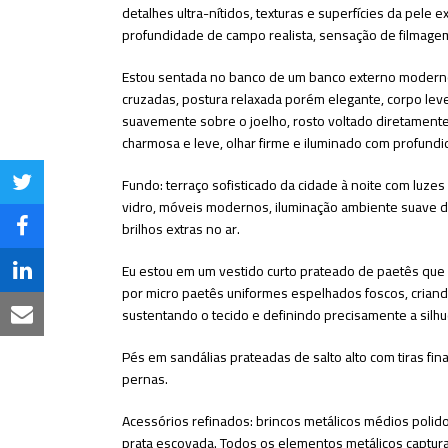
detalhes ultra-nítidos, texturas e superfícies da pele
profundidade de campo realista, sensação de filmag
Estou sentada no banco de um banco externo moderno 
cruzadas, postura relaxada porém elegante, corpo lev
suavemente sobre o joelho, rosto voltado diretamente
charmosa e leve, olhar firme e iluminado com profund
Fundo: terraço sofisticado da cidade à noite com luze
Share
vidro, móveis modernos, iluminação ambiente suave de
on
brilhos extras no ar.
Share
Twitter
on
Eu estou em um vestido curto prateado de paetês que c
Share
por micro paetês uniformes espelhados foscos, criando
Facebook
on
sustentando o tecido e definindo precisamente a silhu
Share
LinkedIn
via
Pés em sandálias prateadas de salto alto com tiras fi
pernas.
Email
Acessórios refinados: brincos metálicos médios polido
prata escovada. Todos os elementos metálicos captur