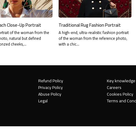
ach Close-Up Portrait
Traditional Rug Fashion Portrait
rtrait of the woman from the
A high-end, ultra-realistic fashion portrait
hoto, natural but defined
of the woman from the reference photo,
onzed cheeks,…
with a chic…
Refund Policy
Key knowledge
Privacy Policy
Careers
Abuse Policy
Cookies Policy
Legal
Terms and Cond