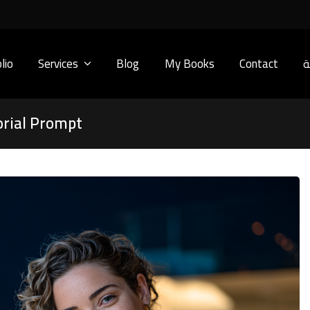
lio
Services
Blog
My Books
Contact
ة
orial Prompt