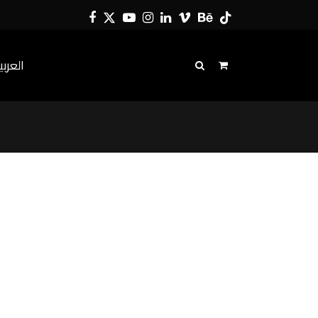
Facebook
Twitter
YouTube
Instagram
LinkedIn
Vimeo
Behance
Tiktok
العربي