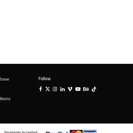
Follow
 base
Facebook
X
Instagram
LinkedIn
Vimeo
YouTube
Behance
Tiktok
Twitter
itions
Payments Accepted: