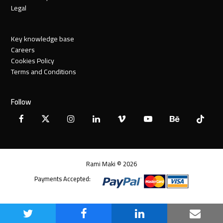
Legal
Key knowledge base
Careers
Cookies Policy
Terms and Conditions
Follow
Facebook
X
Instagram
LinkedIn
Vimeo
YouTube
Behance
Tiktok
Twitter
Rami Maki © 2026
Payments Accepted:
Share
Share
Share
Share