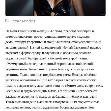
Female Modeling
Не меняя внешности женщины с фото, представлен образ, в
котором она стоит, повернувшись лицом прямо к камере,
демонстрируя уверенный и мощный взгляд, сфокусированный и
выразительный. На ней драматичный чёрный бархатный наряд с
вырезом в форме сердца и глубоким V-образным декольте,
скульптурный, без бретелей, с богатой текстурой ткани.
«Жемчужный» чокер, завязанный чёрной атласной лентой,
украшает шею. Только новогодний блеск для губ и длинные
ресницы. Тело с сиянием под бликами света. Волосы объёмно
уложены, обрамляют лицо. Свет падает сверху и слегка сбоку,
плавно выделяя зону декольте и тени на тёмном фоне вокруг тела.
Все плечи и грудь освещены мягко. От примененного эффекта
влажного свечения на коже, он добавляет глубину и контраст.
Тщательно выведено макияжем с подсвеченным форматом глаз
черными тенями, ресницы длинные, брови аккуратные. Тон