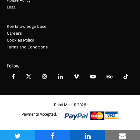
Legal
Key knowledge base
Careers
Cookies Policy
Terms and Conditions
Follow
Facebook
X
Instagram
LinkedIn
Vimeo
YouTube
Behance
Tiktok
Twitter
Rami Maki © 2026
Payments Accepted: