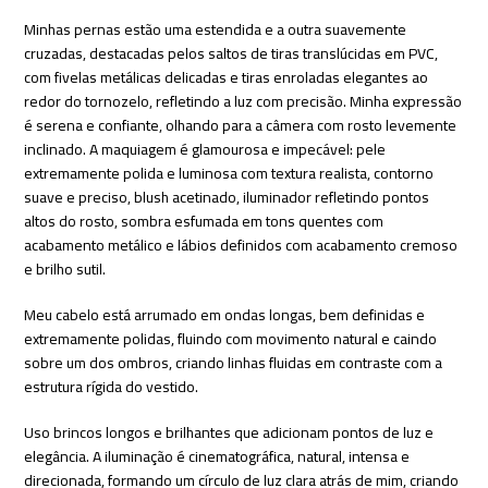
Minhas pernas estão uma estendida e a outra suavemente
cruzadas, destacadas pelos saltos de tiras translúcidas em PVC,
com fivelas metálicas delicadas e tiras enroladas elegantes ao
redor do tornozelo, refletindo a luz com precisão. Minha expressão
é serena e confiante, olhando para a câmera com rosto levemente
inclinado. A maquiagem é glamourosa e impecável: pele
extremamente polida e luminosa com textura realista, contorno
suave e preciso, blush acetinado, iluminador refletindo pontos
altos do rosto, sombra esfumada em tons quentes com
acabamento metálico e lábios definidos com acabamento cremoso
e brilho sutil.
Meu cabelo está arrumado em ondas longas, bem definidas e
extremamente polidas, fluindo com movimento natural e caindo
sobre um dos ombros, criando linhas fluidas em contraste com a
estrutura rígida do vestido.
Uso brincos longos e brilhantes que adicionam pontos de luz e
elegância. A iluminação é cinematográfica, natural, intensa e
direcionada, formando um círculo de luz clara atrás de mim, criando