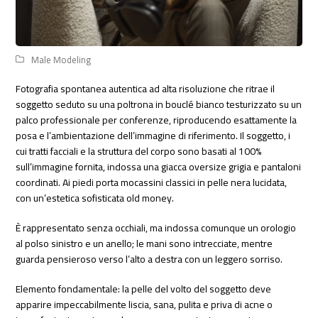
Male Modeling
Fotografia spontanea autentica ad alta risoluzione che ritrae il
soggetto seduto su una poltrona in bouclé bianco testurizzato su un
palco professionale per conferenze, riproducendo esattamente la
posa e l’ambientazione dell’immagine di riferimento. Il soggetto, i
cui tratti facciali e la struttura del corpo sono basati al 100%
sull’immagine fornita, indossa una giacca oversize grigia e pantaloni
coordinati. Ai piedi porta mocassini classici in pelle nera lucidata,
con un’estetica sofisticata old money.
È rappresentato senza occhiali, ma indossa comunque un orologio
al polso sinistro e un anello; le mani sono intrecciate, mentre
guarda pensieroso verso l’alto a destra con un leggero sorriso.
Elemento fondamentale: la pelle del volto del soggetto deve
apparire impeccabilmente liscia, sana, pulita e priva di acne o