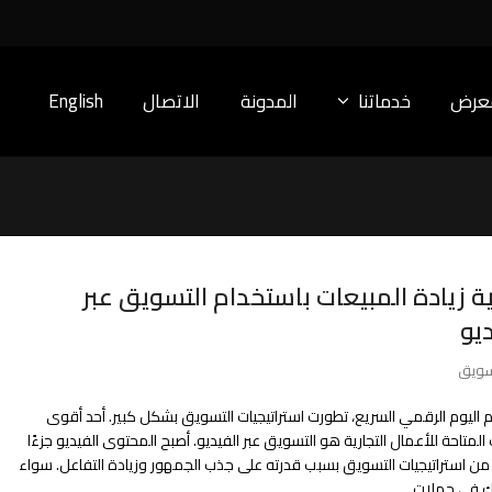
معرض
خدماتنا
المدونة
الاتصال
English
ة زيادة المبيعات باستخدام التسويق عبر
ديو
سويق
 اليوم الرقمي السريع، تطورت استراتيجيات التسويق بشكل كبير. أحد أقوى
 المتاحة للأعمال التجارية هو التسويق عبر الفيديو. أصبح المحتوى الفيديو جزءًا
 من استراتيجيات التسويق بسبب قدرته على جذب الجمهور وزيادة التفاعل. سواء
ك في حملات…