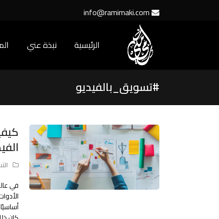
info@ramimaki.com
الرئيسية
نبذة عني
ال
#تسويق_بالفيديو
كيفي
الفي
الت
في عالم
الأدوات
أساسيًا
كان ذل