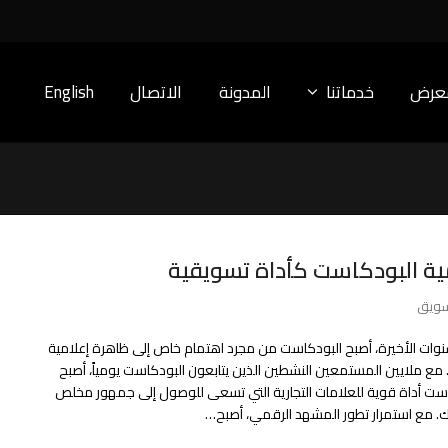
معرض
خدماتنا
المدونة
الاتصال
English
ة البودكاست كأداة تسويقية
سويق
وات الأخيرة، أصبح البودكاست من مجرد اهتمام خاص إلى ظاهرة إعلامية
 مع ملايين المستمعين النشطين الذين يتابعون البودكاست يومياً، أصبح
ست أداة قوية للعلامات التجارية التي تسعى للوصول إلى جمهور مخلص
. مع استمرار تطور المشهد الرقمي، أصبح…