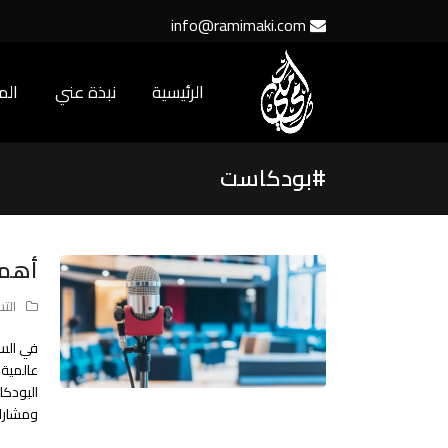
info@ramimaki.com
الرئيسية
نبذة عني
ال
#بودكاست
أهمي
الت
في السن
عالمية.
البودكا
ومشارك