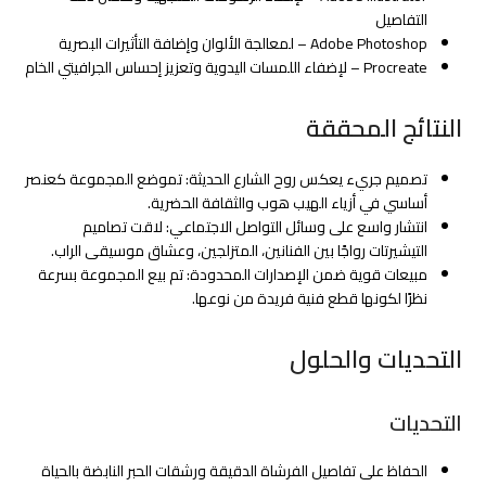
التفاصيل
Adobe Photoshop – لمعالجة الألوان وإضافة التأثيرات البصرية
Procreate – لإضفاء اللمسات اليدوية وتعزيز إحساس الجرافيتي الخام
النتائج المحققة
تصميم جريء يعكس روح الشارع الحديثة: تموضع المجموعة كعنصر
أساسي في أزياء الهيب هوب والثقافة الحضرية.
انتشار واسع على وسائل التواصل الاجتماعي: لاقت تصاميم
التيشيرتات رواجًا بين الفنانين، المتزلجين، وعشاق موسيقى الراب.
مبيعات قوية ضمن الإصدارات المحدودة: تم بيع المجموعة بسرعة
نظرًا لكونها قطع فنية فريدة من نوعها.
التحديات والحلول
التحديات
الحفاظ على تفاصيل الفرشاة الدقيقة ورشقات الحبر النابضة بالحياة