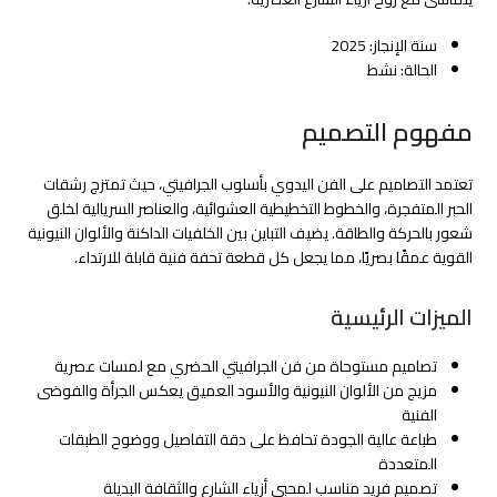
سنة الإنجاز: 2025
الحالة: نشط
مفهوم التصميم
تعتمد التصاميم على الفن اليدوي بأسلوب الجرافيتي، حيث تمتزج رشقات
الحبر المتفجرة، والخطوط التخطيطية العشوائية، والعناصر السريالية لخلق
شعور بالحركة والطاقة. يضيف التباين بين الخلفيات الداكنة والألوان النيونية
القوية عمقًا بصريًا، مما يجعل كل قطعة تحفة فنية قابلة للارتداء.
الميزات الرئيسية
تصاميم مستوحاة من فن الجرافيتي الحضري مع لمسات عصرية
مزيج من الألوان النيونية والأسود العميق يعكس الجرأة والفوضى
الفنية
طباعة عالية الجودة تحافظ على دقة التفاصيل ووضوح الطبقات
المتعددة
تصميم فريد مناسب لمحبي أزياء الشارع والثقافة البديلة