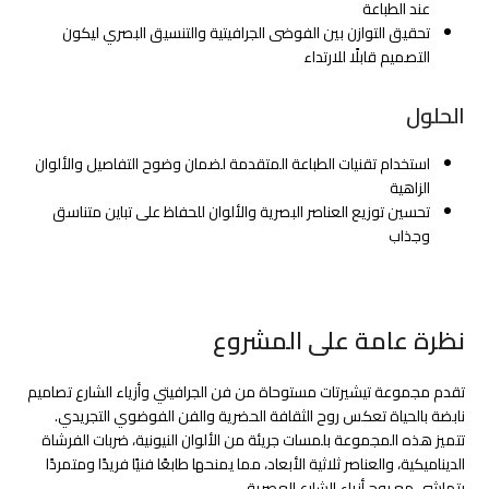
عند الطباعة
تحقيق التوازن بين الفوضى الجرافيتية والتنسيق البصري ليكون
التصميم قابلًا للارتداء
الحلول
استخدام تقنيات الطباعة المتقدمة لضمان وضوح التفاصيل والألوان
الزاهية
تحسين توزيع العناصر البصرية والألوان للحفاظ على تباين متناسق
وجذاب
نظرة عامة على المشروع
تقدم مجموعة تيشيرتات مستوحاة من فن الجرافيتي وأزياء الشارع تصاميم
نابضة بالحياة تعكس روح الثقافة الحضرية والفن الفوضوي التجريدي.
تتميز هذه المجموعة بلمسات جريئة من الألوان النيونية، ضربات الفرشاة
الديناميكية، والعناصر ثلاثية الأبعاد، مما يمنحها طابعًا فنيًا فريدًا ومتمردًا
يتماشى مع روح أزياء الشارع العصرية.