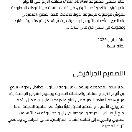
الخام. تحتفي مجموعة
Urban Strokes
بثقافة التزلج على الألواح
والجرافيتي والتعبير تحت الأرض، من خلال سلسلة من القبعات المطبوعة
بنقوش فوضوية مرسومة يدويًا. صُممت هذه القطع للمتمرّدين،
والحالمين، وأصحاب الأرواح الإبداعية، حيث تُجسّد كل قبعة حرية الشارع
وعفويته في شكل فن قابل للارتداء.
سنة الإنجاز: 2025
الحالة: نشط
التصميم الجرافيكي
تتميز هذه المجموعة برسومات مرسومة بأسلوب تخطيطي يدوي، تتنوع
بين ألواح التزلج والسلالم والعلامات الحضرية ورسوم الشوارع الجامحة. يتم
توزيع هذه العناصر البصرية على التاج والذروة بألوان زاهية مثل الأحمر،
الفيروزي، الأسود، والأصفر، لتخلق تباينًا صارخًا مع الخلفية النظيفة، مما
يمنح الإحساس بالحركة والفوضى في آنٍ واحد. يتوجّه هذا الأسلوب
العفوي والجريء إلى ثقافة الشباب، المتزلجين، فناني الجرافيتي، وجامعي
الأزياء الحضرية.