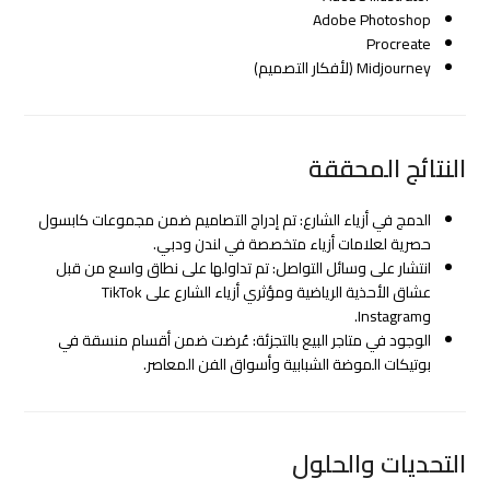
Adobe Photoshop
Procreate
Midjourney (لأفكار التصميم)
النتائج المحققة
الدمج في أزياء الشارع: تم إدراج التصاميم ضمن مجموعات كابسول
حصرية لعلامات أزياء متخصصة في لندن ودبي.
انتشار على وسائل التواصل: تم تداولها على نطاق واسع من قبل
عشاق الأحذية الرياضية ومؤثري أزياء الشارع على TikTok
وInstagram.
الوجود في متاجر البيع بالتجزئة: عُرضت ضمن أقسام منسقة في
بوتيكات الموضة الشبابية وأسواق الفن المعاصر.
التحديات والحلول