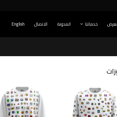
معرض
خدماتنا
المدونة
الاتصال
English
زات