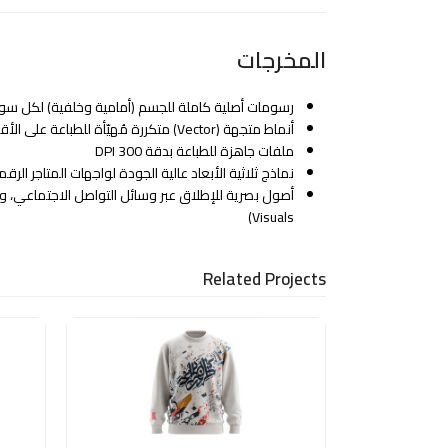
المخرجات
رسومات أصلية كاملة للجسم (أمامية وخلفية) لكل سو
أنماط متجهة (Vector) متكررة مُهيّأة للطباعة على الأقمشة
ملفات جاهزة للطباعة بدقة 300 DPI
نماذج ثلاثية الأبعاد عالية الجودة لواجهات المتاجر الرقم
Visuals)
Related Projects