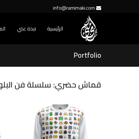
info@ramimaki.com
الرئيسية
نبذة عني
ال
Portfolio
قماش حضري: سلسلة فن البلو