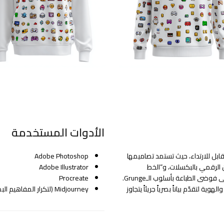
الأدوات المستخدمة
بل للارتداء، حيث تستمد تصاميمها
Adobe Photoshop
 الرقمي بالبكسلات، و”الخط
Adobe Illustrator
الغرافيتي” العربي، إلى أمواج اليابان في فترة الإيدو، وصولاً إلى فوضى الطباعة بأسلوب الـGrunge.
Procreate
ة لتقدّم بياناً بصرياً جريئاً يتجاوز
Midjourney (لتكرار المفاهيم البصرية وتطويرها)