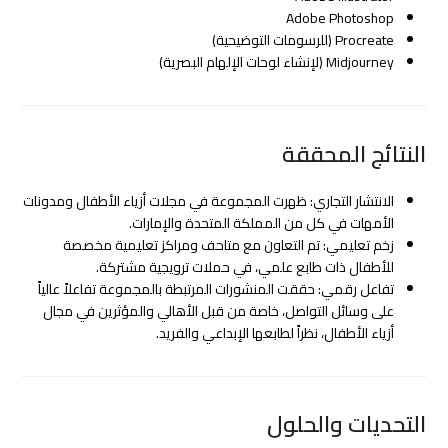
Adobe Photoshop
Procreate (للرسومات التوضيحية)
Midjourney (لإنشاء لوحات الإلهام البصرية)
النتائج المحققة
الانتشار التجاري: ظهرت المجموعة في مجلات أزياء الأطفال ومدونات
الأمهات في كل من المملكة المتحدة والإمارات.
زخم تعليمي: تم التعاون مع متاحف ومراكز تعليمية مخصصة
للأطفال ذات طابع علمي، في حملات ترويجية مشتركة.
تفاعل رقمي: حققت المنشورات المرتبطة بالمجموعة تفاعلاً عالياً
على وسائل التواصل، خاصة من قبل الأهالي والمؤثرين في مجال
أزياء الأطفال، نظراً لطابعها الإبداعي والفريد.
التحديات والحلول