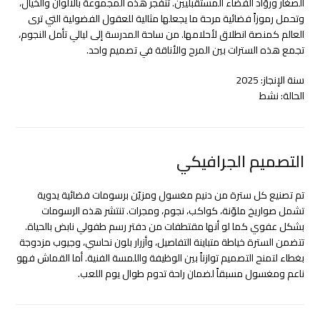
الصغار وروّاد الفضاء المستقبليين. تنفجر هذه المجموعة بالألوان والخيال،
وتحمل رموزاً فضائية مرحة ما يجعلها مثالية للعقول الفضولية التي ترى
العالم كمنصة انطلاق لأحلامها. من ساحة المدرسة إلى ليالي تأمل النجوم،
تجمع هذه السترات بين المرح والأناقة في تصميم واحد.
سنة الإنجاز: 2025
الحالة: نشط
التصميم الجرافيكي
تم تصنيع كل سترة من دنيم مغسول ومزيّن برسومات فضائية يدوية
تشمل صواريخ ملوّنة، كواكب، نجوم، ومجرات. تنتشر هذه الرسومات
بشكل عفوي كما لو أنها مقتطفات من دفتر رسم طفولي نابض بالحياة.
تتضمن السترة خياطة متباينة التفاصيل، وأزرار بلون نحاسي، وجيوب مزدوجة
بغطاء لتمنح التصميم توازناً بين الوظيفة واللمسة الفنية. أما القماش فهو
ناعم ومغسول مسبقاً لضمان راحة تدوم طوال يوم اللعب.