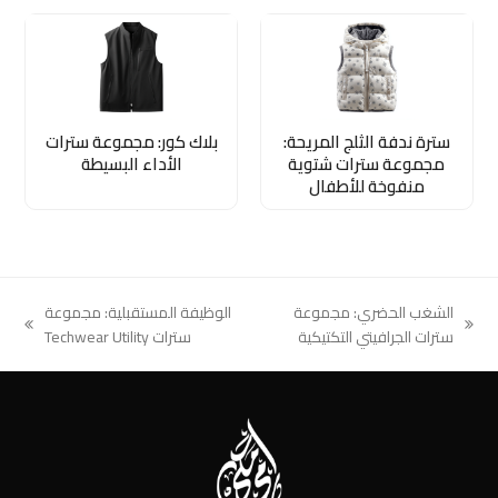
سترة ندفة الثلج المريحة:
بلاك كور: مجموعة سترات
مجموعة سترات شتوية
الأداء البسيطة
منفوخة للأطفال
الشغب الحضري: مجموعة
الوظيفة المستقبلية: مجموعة
next
previous
سترات الجرافيتي التكتيكية
سترات Techwear Utility
post:
post: