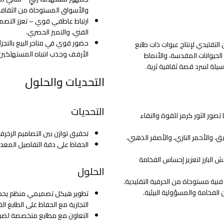
والأسواق المستوحاة من الثقافة 
ارتباط عاطفي قوي – تعزز التصميم
الفني، والتميز الحصري.
حضور قوي في متاجر البيع بالتجز
 التقليدي لإنتاج عبوات ذات طابع
الأرفف وجذب انتباه المستهلكين 
لحيوانات المقدسة، والأنماط
سيلة لسرد قصة ثقافية ثرية.
التحديات والحلول
التحديات
صور الثور كرمز للقوة والنقاء
تحقيق توازن بين التصاميم الزخرف
ق، والأحمر الناري، والأصفر الذهبي،
الحفاظ على دقة التفاصيل المعدنية
البارز لتعزيز إحساس الفخامة
الحلول
ية مستوحاة من الحرفية التقليدية.
الفخامة والمسؤولية البيئية.
تطوير هيكل تصميمي منظم يحدد ا
التجارية مع الحفاظ على الطابع ال
التعاون مع مطابع متخصصة لضبط ت