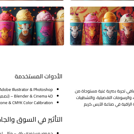
الأدوات المستخدمة
Adobe Illustrator & Photoshop – (تصميم الرسومات والطباعة)
افي تجربة بصرية غنية مستوحاة من
Blender & Cinema 4D – (تصميم نماذج ثلاثية الأبعاد للتغليف)
اة، والرسومات التفصيلية، والتشطيبات
Pantone & CMYK Color Calibration – (ضبط الألوان لتحقيق دقة الطباعة
 الراقية في صناعة الآيس كريم
التأثير في السوق والجاذ
جمهور مستهدف راقٍ – مثالي لمحبي