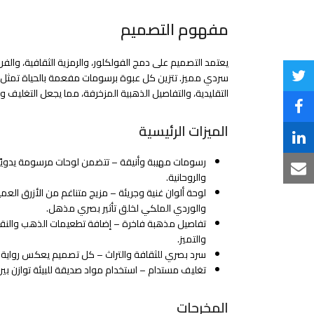
مفهوم التصميم
يعتمد التصميم على دمج الفولكلور، والرمزية الثقافية، والفن
سردي مميز. تتزين كل عبوة برسومات مفعمة بالحياة تمثل ا
Share
التقليدية، والتفاصيل الذهبية المزخرفة، مما يجعل التغليف و
on
Share
الميزات الرئيسية
Twitter
on
Share
Facebook
رسومات مهيبة وأنيقة – تتضمن لوحات مرسومة يدويًا ت
on
Share
والروحانية.
LinkedIn
لوحة ألوان غنية وجريئة – مزيج متناغم من الأزرق العمي
via
والوردي الملكي لخلق تأثير بصري مذهل.
Email
تفاصيل مذهبة فاخرة – إضافة تطعيمات الذهب والنقش 
والتميز.
سرد بصري للثقافة والتراث – كل تصميم يعكس رواية فن
تغليف مستدام – استخدام مواد صديقة للبيئة توازن بين 
المخرجات