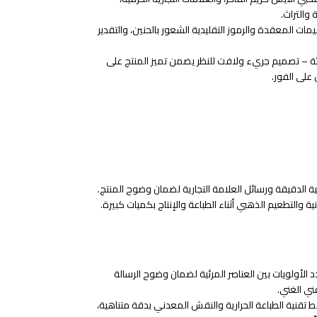
والتراث.
ات المعقدة والرموز التقليدية الشعور بالحنين، والتقدير
ئة – تصميم جريء ولافت للنظر يضمن تميز المنتج على
على الفور.
ية الدقيقة ورسائل العلامة التجارية لضمان وضوح المنتج.
 والتطعيم الذهبي أثناء الطباعة والإنتاج بكميات كبيرة.
لأولويات بين العناصر المرئية لضمان وضوح الرسالة
فني الغني.
قنية الطباعة الحرارية والنقش المعدني بدقة متناهية،