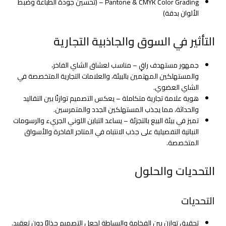
Pantone & CMYK Color Grading – (تحسين جودة الطباعة وضبط
الألوان بدقة)
التأثير في السوق والجاذبية التجارية
جمهور مستهدف راقٍ – مناسب لعشاق الشاي الفاخر،
والمستهلكين المهتمين بالبيئة، والعلامات التجارية المتخصصة في
الشاي العضوي.
هوية علامة تجارية متكاملة – يعكس التصميم توازنًا بين التقاليد
والحداثة، مما يجذب المستهلكين الجدد والمتمرسين.
تميز في بيئة البيع بالتجزئة – يساعد التباين اللوني الجريء والرسومات
النباتية التفصيلية على جذب الانتباه في المتاجر الفاخرة والأسواق
المتخصصة.
التحديات والحلول
التحديات
تحقيق توازن بين الفخامة والبساطة لجعل التصميم جذابًا دون تعقيد.