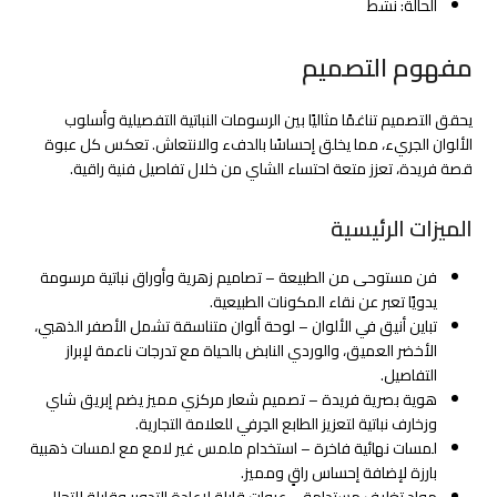
الحالة: نشط
مفهوم التصميم
يحقق التصميم تناغمًا مثاليًا بين الرسومات النباتية التفصيلية وأسلوب
الألوان الجريء، مما يخلق إحساسًا بالدفء والانتعاش. تعكس كل عبوة
قصة فريدة، تعزز متعة احتساء الشاي من خلال تفاصيل فنية راقية.
الميزات الرئيسية
فن مستوحى من الطبيعة – تصاميم زهرية وأوراق نباتية مرسومة
يدويًا تعبر عن نقاء المكونات الطبيعية.
تباين أنيق في الألوان – لوحة ألوان متناسقة تشمل الأصفر الذهبي،
الأخضر العميق، والوردي النابض بالحياة مع تدرجات ناعمة لإبراز
التفاصيل.
هوية بصرية فريدة – تصميم شعار مركزي مميز يضم إبريق شاي
وزخارف نباتية لتعزيز الطابع الحِرفي للعلامة التجارية.
لمسات نهائية فاخرة – استخدام ملمس غير لامع مع لمسات ذهبية
بارزة لإضافة إحساس راقٍ ومميز.
مواد تغليف مستدامة – عبوات قابلة لإعادة التدوير وقابلة للتحلل،