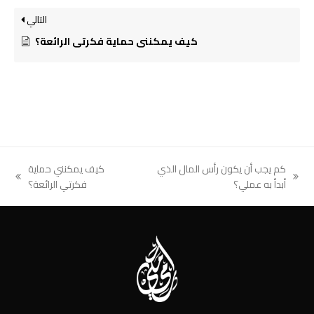
التالي
كيف يمكنني حماية فكرتي الرائعة؟
كم يجب أن يكون رأس المال الذي
كيف يمكنني حماية
next
previous
أبدأ به عملي؟
فكرتي الرائعة؟
post:
post: