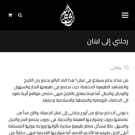
رحلتي إلى لبنان
رحلاتي
من منا لا يحلم بسياحةٍ في لبنان؟ هذا البلد الرائع يجمع بين التاريخ
والمشاهد الطبيعية المذهلة، حيث تجتمع في طبيعتها البحار والسهول
والوديان والجبال. أما فيما يتعلق بالتاريخ فهي تحتضن مواقع أثرية تعود
الى الحضارات الرومانية والبيزنطية والاسلامية وغيرها.
دعوني آخذكم برحلةٍ من أروع رحلاتي إلى لبنان الجميلة، والتي تبدأ من
عاصمتها بيروت وشوارعها العتيقة والحديثة. في بيروت يجتمع البحر والجبل
والسهل عاليًا ليشكّل مناظر طبيعيةٍ ساحرة بألوانها وروعة بيوتها المتسلقة
أعلى الجبل بقرميدها الأحمر اللامع، أما شوارعها القديمة فهي حكايةٌ من