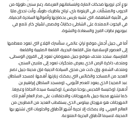
نوعٍ آخر، ترويها ضحكات المارة وابتساماتهم العريضة، رغم سنين طويلٍة من
الحروب والمشقّات. في الزيتونة باي، ترتاح بناظريك طويلًا، وأنت تحدق مليَا
في الأبنية الشاهقة، التي تشبه باريس بحضارتها وأضوائها الساحرة الجميلة،
في اليخوت الممتدة على الشاطئ حكاياتٌ وقصص لسّياح كثر، تلمع في
عيونهم نظرات الفرح والسعادة والنشوة.
أما في جبيل أجملِ موقعِ تراثٍ عالميّ، ستأسرك القِلاع التي تعود معظمها
إلى العصور الإسلامية مثل القلعة البحرية، القلعة الصليبية والقلعة
الفارسية. ستجد متحف موقع جبيل معروضاتٍ تعود إلى القرون الوسطى،
ومتحف ذاكرة الزمن الذي يعرض متحجّرات تعود إلى ملايين السنين،
ومتحف الشمع. وإن كنت من محبي السياحة الدينية فإن مدينة جبيل تضم
العديد من المساجد والكنائس التي يمكنك زيارتها، أهمها: (مسجد السلطان
عبد المجيد) الذي يعود للعصر الأيوبي، (ومسجد السلطان إبراهيم بن
أدهم)، (وكنيسة القديس يوحنا مرقس)، (وكنيسة سيدة النجاة) وغيرها.
كما تشتهر مدينة جبيل بالمهرجانات والاحتفالات على مدار العام أهم تلك
المهرجانات هو مهرجان بيبلوس الذي يستقطب العديد من المطربين من
العالم العربي. ولا يمكنك إلا تجربة أشهر الأطباق والحلويات التي تشتهر بها
المدينة، لاسيما الأطباق البحرية المتنوعة.