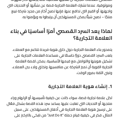
وموثوقية. عندما تشارك العلامة التجارية قصة عن نشأتها، أو التحديات التي
واجهتها، أو القيم التي تدافع عنها، فإنها تصبح أكثر من مجرد شركة تبيع
منتجًا – تصبح شيئًا يمكن للمستهلكين أن يرتبطوا به ويؤمنوا به.
لماذا يعد السرد القصصي أمرًا أساسيًا في بناء
العلامة التجارية؟
يتمحور بناء العلامة التجارية حول خلق هوية فريدة تتناغم مع العملاء.
يلعب السرد القصصي دورًا حاسمًا في مساعدة العلامات التجارية على
تشكيل هويتها والتواصل مع قيمها الأساسية. يمكن لقصة العلامة
التجارية القوية أن تميز الشركة عن منافسيها، وتخلق ولاء بين العملاء،
وتبني الثقة بمرور الوقت.
1. إنشاء هوية العلامة التجارية
لكل علامة تجارية قصة، سواء كانت عن كيفية تأسيسها، أو الإلهام وراء
منتجها، أو التحديات التي تغلبت عليها. يساعد سرد هذه القصة بشكل فعّال
على ترسيخ هوية العلامة التجارية في أذهان المستهلكين. على سبيل
المثال، فكر في كيفية قيام حملة “Just Do It” من نايكي بالتركيز على