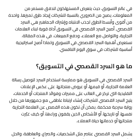
في عالم التسويق، حيث يتعرض المستهلكون لتدفق مستمر من
المعلومات، يصبح من الضروري بالنسبة للشركات إيجاد طرق تميزها. واحدة
من أقوى وأبسط الطرق لجذب الانتباه وإشراك الجماهير هي السرد
القصصي. أصبح السرد القصصي في التسويق أداة قوية لبناء العلامات
التجارية، والتواصل مع العملاء، ودفع المبيعات. في هذه المقالة،
نستعرض أهمية السرد القصصي في التسويق ولماذا أصبح استراتيجية
أساسية للشركات في سوق اليوم التنافسي.
ما هو السرد القصصي في التسويق؟
السرد القصصي في التسويق هو ممارسة استخدام السرد لتوصيل رسالة
العلامة التجارية، أو قيمها، أو عروض منتجاتها. على عكس الإعلانات
التقليدية التي تركز في الغالب على مميزات وفوائد المنتجات أو الخدمات،
يتيح السرد القصصي للشركات إنشاء ارتباط عاطفي مع جمهورها من خلال
رواية سردية محكمة. يمكن أن تكون هذه القصص عن العلامة التجارية
نفسها، أو تاريخها، أو الأشخاص الذين يقفون وراءها، أو كيف غيّرت
منتجاتها أو خدماتها حياة العملاء.
يشمل السرد القصصي عناصر مثل الشخصيات، والصراع، والعاطفة، والحل