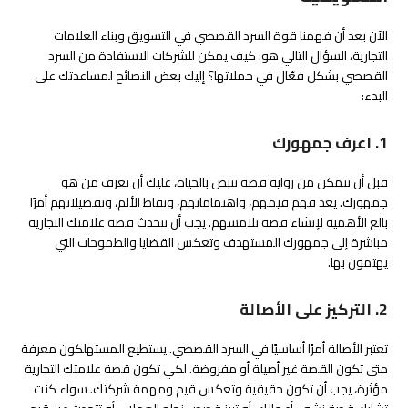
الآن بعد أن فهمنا قوة السرد القصصي في التسويق وبناء العلامات
التجارية، السؤال التالي هو: كيف يمكن للشركات الاستفادة من السرد
القصصي بشكل فعّال في حملاتها؟ إليك بعض النصائح لمساعدتك على
البدء:
1. اعرف جمهورك
قبل أن تتمكن من رواية قصة تنبض بالحياة، عليك أن تعرف من هو
جمهورك. يعد فهم قيمهم، واهتماماتهم، ونقاط الألم، وتفضيلاتهم أمرًا
بالغ الأهمية لإنشاء قصة تلامسهم. يجب أن تتحدث قصة علامتك التجارية
مباشرة إلى جمهورك المستهدف وتعكس القضايا والطموحات التي
يهتمون بها.
2. التركيز على الأصالة
تعتبر الأصالة أمرًا أساسيًا في السرد القصصي. يستطيع المستهلكون معرفة
متى تكون القصة غير أصيلة أو مفروضة. لكي تكون قصة علامتك التجارية
مؤثرة، يجب أن تكون حقيقية وتعكس قيم ومهمة شركتك. سواء كنت