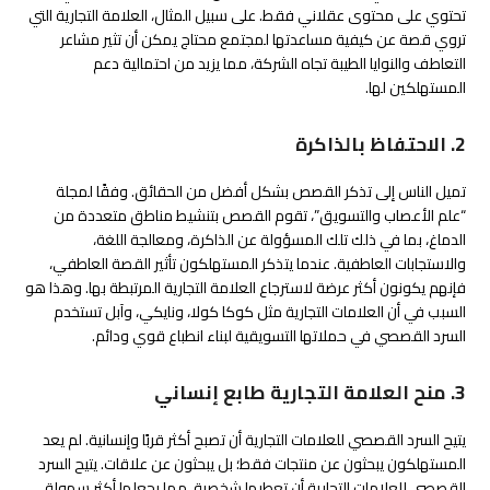
تحتوي على محتوى عقلاني فقط. على سبيل المثال، العلامة التجارية التي
تروي قصة عن كيفية مساعدتها لمجتمع محتاج يمكن أن تثير مشاعر
التعاطف والنوايا الطيبة تجاه الشركة، مما يزيد من احتمالية دعم
المستهلكين لها.
2. الاحتفاظ بالذاكرة
تميل الناس إلى تذكر القصص بشكل أفضل من الحقائق. وفقًا لمجلة
“علم الأعصاب والتسويق”، تقوم القصص بتنشيط مناطق متعددة من
الدماغ، بما في ذلك تلك المسؤولة عن الذاكرة، ومعالجة اللغة،
والاستجابات العاطفية. عندما يتذكر المستهلكون تأثير القصة العاطفي،
فإنهم يكونون أكثر عرضة لاسترجاع العلامة التجارية المرتبطة بها. وهذا هو
السبب في أن العلامات التجارية مثل كوكا كولا، ونايكي، وآبل تستخدم
السرد القصصي في حملاتها التسويقية لبناء انطباع قوي ودائم.
3. منح العلامة التجارية طابع إنساني
يتيح السرد القصصي للعلامات التجارية أن تصبح أكثر قربًا وإنسانية. لم يعد
المستهلكون يبحثون عن منتجات فقط؛ بل يبحثون عن علاقات. يتيح السرد
القصصي للعلامات التجارية أن تعطيها شخصية، مما يجعلها أكثر سهولة