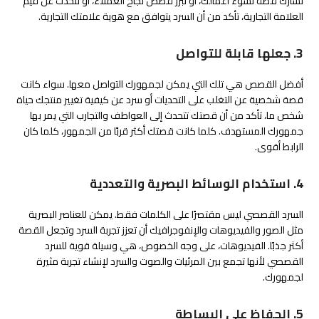
تشارك قصة نشوء أعمالك، أو تبرز قصص نجاح العملاء، أو تتحدث عن قيم
العلامة التجارية، تأكد من أن السرد يتوافق مع هوية علامتك التجارية.
3. جعلها قابلة للتواصل
أفضل القصص هي تلك التي يمكن لجمهورك التواصل معها. سواء كانت
قصة شخصية عن التغلب على التحديات أو سرد عن كيفية تغيير منتجك حياة
شخص ما، تأكد من أن قصتك تتحدث إلى العواطف والتجارب التي يمر بها
جمهورك المستهدف. كلما كانت قصتك أكثر قربًا من الجمهور، كلما كان
الرابط أقوى.
4. استخدام الوسائط البصرية والتعددية
السرد القصصي ليس مقتصرًا على الكلمات فقط. يمكن للعناصر البصرية
مثل الصور والفيديوهات والإنفوجرافيك أن تعزز تجربة السرد وتجعل القصة
أكثر جذبًا. الفيديوهات، على وجه الخصوص، هي وسيلة قوية للسرد
القصصي لأنها تجمع بين المرئيات والصوت والسرد لإنشاء تجربة مثيرة
لجمهورك.
5. الحفاظ على البساطة