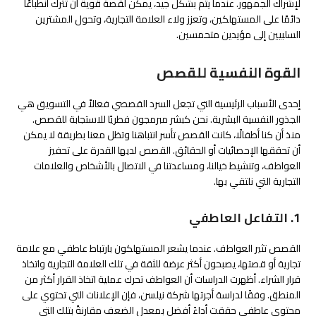
لإشراك الجمهور. عندما يتم بشكل جيد، يمكن لقصة قوية أن تترك انطباعًا
دائمًا على المستهلكين، وتعزز ولاء العلامة التجارية، وتحول المشترين
السلبيين إلى مؤيدين متحمسين.
القوة النفسية للقصص
إحدى الأسباب الرئيسية التي تجعل السرد القصصي فعالاً في التسويق هي
الجذور النفسية البشرية. نحن كبشر مبرمجون فطريًا للاستجابة للقصص.
منذ أن كنا أطفالًا، كانت القصص تأسر انتباهنا وتظل معنا بطريقة لا يمكن
أن تحققها الإحصائيات أو الحقائق. القصص لديها القدرة على تحفيز
العواطف، وتنشيط خيالنا، ومساعدتنا في الاتصال بالأشخاص والعلامات
التجارية التي نلتقي بها.
1. التفاعل العاطفي
القصص تثير العواطف. عندما يشعر المستهلكون بارتباط عاطفي مع علامة
تجارية أو قصتها، يصبحون أكثر عرضة للثقة في تلك العلامة التجارية واتخاذ
قرار الشراء. أظهرت الدراسات أن العواطف تحرك عملية اتخاذ القرار أكثر من
المنطق. وفقًا لدراسة أجرتها شركة نيلسن، فإن الإعلانات التي تحتوي على
محتوى عاطفي حققت أداءً أفضل بمعدل الضعف مقارنةً بتلك التي