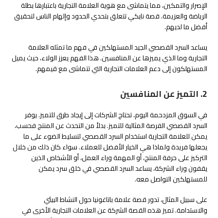
الإصرار والتمكين، مما يتماشى مع هوية العلامة التجارية باعتبارها بطلة
الرياضة والعزيمة. قصة نايكي تتعلق بتحدي الحدود وإلهام الناس لتحقيق
أفضل ما لديهم.
يساعد السرد القصصي الجيد المستهلكين في فهم ما تمثله العلامة
التجارية وما الذي يميزها عن المنافسين. هذا الفهم يعزز الولاء، حيث يميل
المستهلكون إلى دعم العلامات التجارية التي تتماشى مع قيمهم.
2. التميز عن المنافسين
في السوق المزدحمة اليوم، تحتاج الشركات إلى إيجاد طرق للتميز. يوفر
السرد القصصي الفرصة المثالية للتميز. بدلاً من التحدث عن المنتج فحسب،
يمكن للعلامة التجارية استخدام السرد القصصي لتسليط الضوء على ما
يجعلها فريدة ولماذا هي الخيار الأفضل للعملاء. سواء كان ذلك من خلال
التركيز على حرفة المنتج، أو المهمة وراء العمل، أو الأشخاص الذين
يقفون وراء الشركة، يساعد السرد القصصي في خلق سرد يمكن
للمستهلكين التواصل معه.
على سبيل المثال، تدور قصة علامة باتاغونيا حول النشاط البيئي
والاستدامة. تميز هذه القصة الشركة عن العلامات التجارية الأخرى في