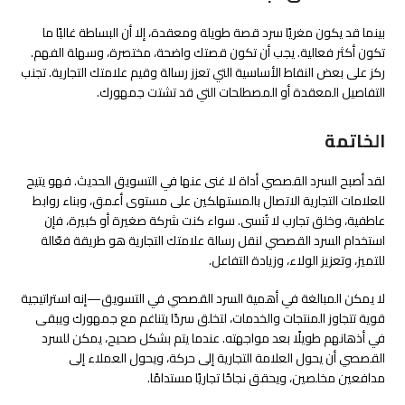
بينما قد يكون مغريًا سرد قصة طويلة ومعقدة، إلا أن البساطة غالبًا ما
تكون أكثر فعالية. يجب أن تكون قصتك واضحة، مختصرة، وسهلة الفهم.
ركز على بعض النقاط الأساسية التي تعزز رسالة وقيم علامتك التجارية. تجنب
التفاصيل المعقدة أو المصطلحات التي قد تشتت جمهورك.
الخاتمة
لقد أصبح السرد القصصي أداة لا غنى عنها في التسويق الحديث. فهو يتيح
للعلامات التجارية الاتصال بالمستهلكين على مستوى أعمق، وبناء روابط
عاطفية، وخلق تجارب لا تُنسى. سواء كنت شركة صغيرة أو كبيرة، فإن
استخدام السرد القصصي لنقل رسالة علامتك التجارية هو طريقة فعّالة
للتميز، وتعزيز الولاء، وزيادة التفاعل.
لا يمكن المبالغة في أهمية السرد القصصي في التسويق—إنه استراتيجية
قوية تتجاوز المنتجات والخدمات، لتخلق سردًا يتناغم مع جمهورك ويبقى
في أذهانهم طويلًا بعد مواجهته. عندما يتم بشكل صحيح، يمكن للسرد
القصصي أن يحول العلامة التجارية إلى حركة، ويحول العملاء إلى
مدافعين مخلصين، ويحقق نجاحًا تجاريًا مستدامًا.