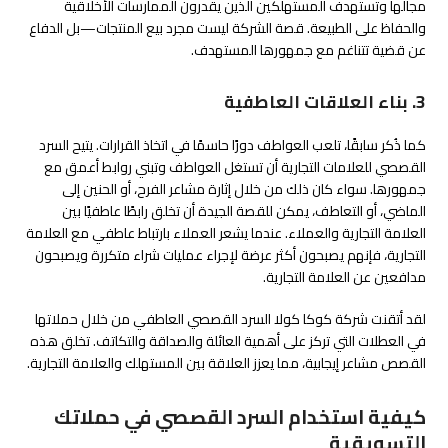
مجالها وتستهدف المستهلكين الذين يقدرون الممارسات الأخلاقية
والحفاظ على الطبيعة. قصة الشركة ليست مجرد بيع المنتجات—بل الدفاع
عن قضية تتناغم مع جمهورها المستهدف.
3. بناء العلاقات العاطفية
كما ذُكر سابقًا، تلعب العواطف دورًا حاسمًا في اتخاذ القرارات. يتيح السرد
القصصي للعلامات التجارية أن تستغل العواطف وتبني روابط أعمق مع
جمهورها. سواء كان ذلك من خلال إثارة مشاعر الفرح، أو الحنين إلى
الماضي، أو التعاطف، يمكن للقصة الجيدة أن تخلق رابطًا عاطفيًا بين
العلامة التجارية والعملاء. عندما يشعر العملاء بارتباط عاطفي مع العلامة
التجارية، فإنهم يصبحون أكثر عرضة لإجراء عمليات شراء متكررة ويصبحون
مدافعين عن العلامة التجارية.
لقد أتقنت شركة كوكا كولا السرد القصصي العاطفي من خلال حملاتها
في العطلات التي تركز على أهمية العائلة والصداقة والتكاتف. تخلق هذه
القصص مشاعر إيجابية، مما يعزز العلاقة بين المستهلك والعلامة التجارية.
كيفية استخدام السرد القصصي في حملاتك
التسويقية