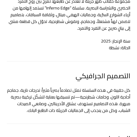
مجموعة حقائب ظهر جريئة لا تعتذر عن طابعها، تمزج بين روح التمرد
الحضري والشراسة البصرية. سلسلة “Inferno Edge” تستمد إلهامها من
أزياء الشوارع السرّية، وجماليات الهيفي ميتال، وثقافة السباقات. بتصاميم
تتضمن لهباً مشتعلاً، وجماجم، ونقوش شطرنجية، تحوّل كل قطعة مشي
إلى بيانٍ صريح عن التفرد والتمرد.
سنة الإنجاز: 2025
الحالة: نشطة
التصميم الجرافيكي
كل حقيبة في هذه السلسلة تمثل تصادماً بصرياً مثيراً: تدرجات نارية، جماجم
أحادية اللون، وخامات شطرنجية—تم تنسيقها بعناية لتشكّل تركيبة بصرية
مبهرة. هذه التصاميم تستهدف عشاق الأدرينالين، وصانعي الصيحات
الشباب، وكل من ينجذب إلى الجماليات الجريئة ذات الطابع البانك.