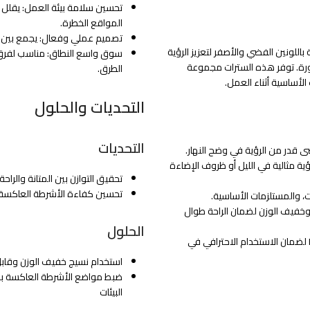
تحسين سلامة بيئة العمل: يقلل 
المواقع الخطرة.
تصميم عملي وفعال: يجمع بين ال
للونين الفضي والأصفر لتعزيز الرؤية
سوق واسع النطاق: مناسب لفرق ال
طورة. توفر هذه السترات مجموعة
الطرق.
لأساسية أثناء العمل.
التحديات والحلول
التحديات
 قدر من الرؤية في وضح النهار.
 بزاوية 360 درجة يضمن رؤية مثالية في الليل أو ظروف الإضاءة
تحقيق التوازن بين المتانة والرا
تحسين كفاءة الأشرطة العاكسة 
ت، والمستلزمات الأساسية.
وخفيف الوزن لضمان الراحة طوال
الحلول
مطابق لمعايير السلامة: يلتزم بمعايير ANSI/ISEA و EN لضمان الاستخدام الاحترافي في
استخدام نسيج خفيف الوزن وقابل
البيئات