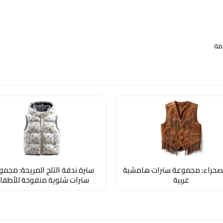
مة
لصحراء: مجموعة سترات هامشية
سترة ندفة الثلج المريحة: مجم
غربية
سترات شتوية منفوخة للأطفا