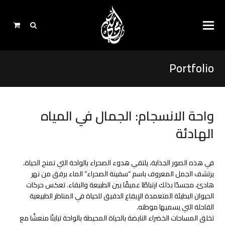
Portfolio
واحة الانسجام: الجمال في المياه
الهادئة
في هذه الصور الجذابة، يلتقي هدوء الصحراء بالواحة التي تمنح الحياة.
يرتشف الجمل المعروف باسم “سفينة الصحراء” الماء برفق من نهر
هادئ، مجسدًا بذلك ارتباطًا عميقًا بين الطبيعة والبقاء. تعكس حركات
الحيوان البطيئة المتعمدة الإيقاع الدقيق للحياة في المناظر الطبيعية
القاحلة التي يسميها موطنه.
تخلق المساحات الخضراء النابضة بالحياة المحيطة بالواحة تباينًا منعشًا مع