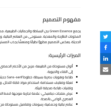
مفهوم التصميم
يجمع Green Essence بين البساطة والجماليات الط
المكونات الطازجة والمغذية. مستوحى من العناصر النباتية، وا
Share
الحديثة، يعكس التصميم مظهرًا نظيفًا ومنعشًا يجذب المست
on
Share
الميزات الرئيسية:
Twitter
on
Share
ألوان مستوحاة من الطبيعة: مزيج من الأخضر الحمضي، و
Facebook
on
Share
إلى النقاء والحيوية.
طباعة وهويات بصرية بسيطة: خطوط Sans-serif حديثة ونظيفة مع أنماط عضوية ناعمة.
LinkedIn
via
تعبئة وتغليف مستدامة: استخدام مواد قابلة للتحلل، وزجا
وتقنيات طباعة صديقة للبيئة.
Email
عرض منتجات ديناميكي: علامة تجارية موجهة لنمط الحي
العصري الواعي بالصحة.
عناصر نباتية وحمضية: رسومات وتفاصيل مستوحاة من ال