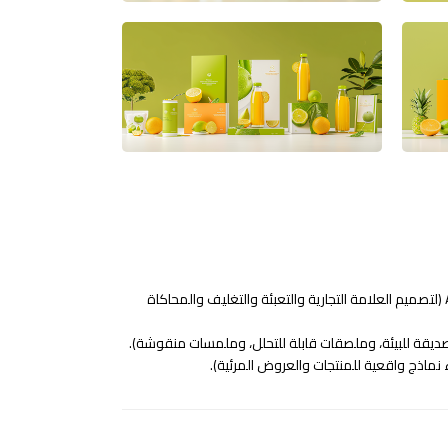
Adobe Illustrator & Photoshop (لتصميم العلامة التجارية والتعبئة والتغليف والمحاكاة
ر صديقة للبيئة، وملصقات قابلة للتحلل، وملمسات منقوشة).
شاء نماذج واقعية للمنتجات والعروض المرئية).