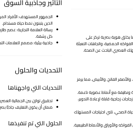
التأثير وجاذبية السوق
الجمهور المستهدف: الأفراد الم
الذين يتبنون نمط حياة مستدام.
رسالة العلامة التجارية: عصير 
كل رشفة.
بيعية، مما يخلق هوية بصرية تركز على
جاذبية بيئية: مصمم للعلامات التج
لفواكه الحمضية، واتجاهات التعبئة
هلك العصري الباحث عن الصحة.
التحديات والحلول
الأصفر الفاتح، والأبيض، مما يرمز
التحديات التي واجهناها
جات زجاجية قابلة لإعادة التدوير،
تحقيق توازن بين الجمالية العصرية 
ضمان أن يكون التغليف جاذبًا بصريًا 
اة الصحي، تلبي احتياجات المستهلك
الحلول التي تم تنفيذها
فواكه والأوراق والأنماط الطبيعية.