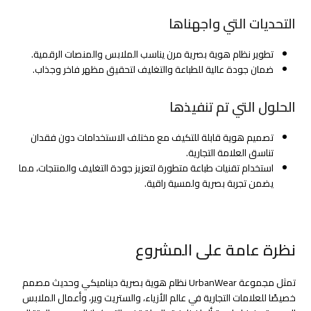
التحديات التي واجهناها
تطوير نظام هوية بصرية مرن يناسب الملابس والمنصات الرقمية.
ضمان جودة عالية للطباعة والتغليف لتحقيق مظهر فاخر وجذاب.
الحلول التي تم تنفيذها
تصميم هوية قابلة للتكيف مع مختلف الاستخدامات دون فقدان
تناسق العلامة التجارية.
استخدام تقنيات طباعة متطورة لتعزيز جودة التغليف والمنتجات، مما
يضمن تجربة بصرية ولمسية راقية.
نظرة عامة على المشروع
تمثل مجموعة UrbanWear نظام هوية بصرية ديناميكي وحديث مصمم
خصيصًا للعلامات التجارية في عالم الأزياء، والستريت وير، وأعمال الملابس