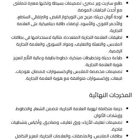
طابع ستريت وير عصري: تصميمات بسيطة ولكنها معبرة تتماشى
مع أحدث اتجاهات الموضة.
لوحة ألوان جريئة: مزيج من التوركواز النابض، والبرتقالي الساطع،
والأحمر القوي، والأسود، لإضفاء طاقة ديناميكية على العلامة
التجارية.
تطبيقات العلامة التجارية المتعددة: مثالية لاستخدامها في بطاقات
الملابس، والتعبئة والتغليف، ومواد التسويق، والعلامة التجارية
الرقمية.
طباعة حديثة وتخطيطات مبتكرة: خطوط نظيفة وعالية التأثير لتعزيز
هوية العلامة التجارية.
تصميمات مخصصة للملابس والإكسسوارات: قمصان، هوديات،
قبعات، وإكسسوارات متوافقة مع هوية العلامة التجارية.
المخرجات النهائية
حزمة متكاملة لهوية العلامة التجارية: تتضمن الشعار، والخطوط،
وإرشادات الألوان.
تصميمات تغليف للأزياء: ورق تغليف، وصناديق، وأكياس بتشطيبات
فاخرة.
بطاقات الملابس، والملصقات، والعلامات التجارية: لتعزيز التكامل