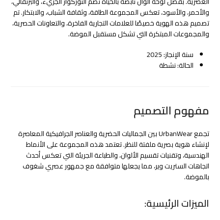
العصرية. بفضل لوحة ألوان نابضة بالحياة تضم التوركواز الجريء، والبرتقالي،
والأحمر، والأسود، تعكس المجموعة الطاقة، وثقافة الشباب، والابتكار. تم
تصميم هذه الهوية خصيصًا للعلامات التجارية الفاخرة، والتعاونات الحصرية،
والمجموعات المبتكرة التي تشكل مستقبل الموضة.
سنة الإنجاز: 2025
الحالة: نشطة
مفهوم التصميم
تجمع UrbanWear بين الجماليات الحضرية والعناصر الجرافيكية المعاصرة
لإنشاء هوية بصرية ملفتة للنظر. تعتمد هذه المجموعة على الأنماط
الهندسية، وتقنيات تقسيم الألوان، والطباعة الجريئة التي تعكس أحدث
اتجاهات الستريت وير، مما يجعلها متوافقة مع جمهور عصري شغوف
بالموضة.
الميزات الرئيسية: