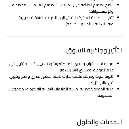
برامج تصميم الطباعة على الملابس (لتصميم العلامات المخصصة
والإكسسوارات).
تقنيات الطباعة الفاخرة (النقش البارز، الطباعة بالشاشة الحريرية،
وتقنيات النقل الحراري للطباعة).
التأثير وجاذبية السوق
موجه نحو الشباب ومحبي الموضة: يستهدف جيل Z، والمؤثرين في
عالم الموضة، وعشاق الستريت وير.
هوية قوية وجريئة: علامة تجارية تتمتع بحضور بصري واضح وقوي
في عالم الأزياء.
عالية الجودة وحصرية: مثالية للعلامات التجارية الفاخرة والمجموعات
المحدودة.
التحديات والحلول