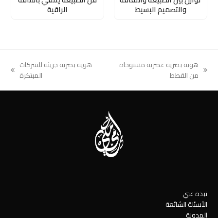
والتصميم البسيط
الراقية
هوية بصرية عصرية مستوحاة
هوية بصرية جريئة للشركات
next
previous
من القطط
المبتكرة
post:
post:
نبذة عني
الأسئلة الشائعة
المدونة