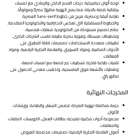
لوحة ألوان ديناميكية: درجات الفحم الداكن والرمادي مع لمسات
برتقالية نابضة بالحياة، مما يمنح الهوية مظهرًا عصريًا وموثوقًا.
طباعة أنيقة وعصرية: مزيج من خطوط Sans-serif العصرية
والخطوط المستقبلية التي تعكس الاحترافية والتكنولوجيا المتقدمة.
عناصر تصميم مستوحاة من التكنولوجيا: شعارات هندسية،
وتخطيطات مبسطة، وهوية بصرية نظيفة تناسب الشركات الكبرى.
تطبيقات متعددة الاستخدامات: تصميمات قابلة للتطبيق على
الأدوات المكتبية، ومواد التسويق، والعلامة التجارية الرقمية، ومواد
الفعاليات.
تقنيات طباعة فاخرة: تشطيبات غير لامعة مع لمسات لامعة،
وتغطيات بالأشعة فوق البنفسجية، وتذهيب معدني للحصول على
مظهر راقٍ.
المخرجات النهائية
حزمة متكاملة لهوية الشركة: تتضمن الشعار، والطباعة، وإرشادات
الألوان.
مجموعة أدوات مكتبية تنفيذية: بطاقات العمل، الترويسات، الملفات،
والمغلفات.
أصول العلامة التجارية الرقمية: تصميمات مخصصة للعروض