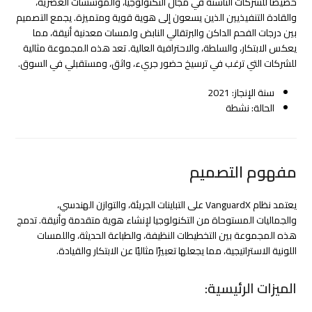
خصيصًا للشركات الناشئة في مجال التكنولوجيا، والمؤسسات العصرية،
والقادة التنفيذيين الذين يسعون إلى هوية قوية ومتميزة. يجمع التصميم
بين درجات الفحم الداكن والبرتقالي النابض ولمسات معدنية أنيقة، مما
يعكس الابتكار، والسلطة، والاحترافية العالية. تعد هذه المجموعة مثالية
للشركات التي ترغب في ترسيخ حضور جريء، واثق، ومستقبلي في السوق.
سنة الإنجاز: 2021
الحالة: نشطة
مفهوم التصميم
يعتمد نظام VanguardX على التباينات الجريئة، والتوازن الهندسي،
والجماليات المستوحاة من التكنولوجيا لإنشاء هوية متقدمة وأنيقة. تدمج
هذه المجموعة بين التخطيطات النظيفة، والطباعة الحديثة، واللمسات
اللونية الاستراتيجية، مما يجعلها تعبيرًا مثاليًا عن الابتكار والقيادة.
الميزات الرئيسية: