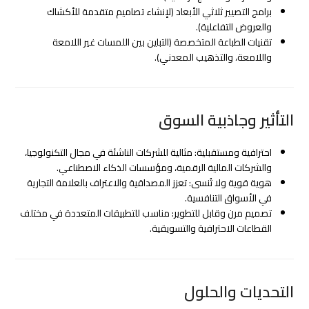
برامج التصيير ثلاثي الأبعاد (لإنشاء تصاميم متقدمة للأكشاك
والعروض التفاعلية).
تقنيات الطباعة المتخصصة (التباين بين اللمسات غير اللامعة
واللامعة، والتذهيب المعدني).
التأثير وجاذبية السوق
احترافية ومستقبلية: مثالية للشركات الناشئة في مجال التكنولوجيا،
والشركات المالية الرقمية، ومؤسسات الذكاء الاصطناعي.
هوية قوية ولا تُنسى: تعزز المصداقية والاعتراف بالعلامة التجارية
في الأسواق التنافسية.
تصميم مرن وقابل للتطوير: مناسب للتطبيقات المتعددة في مختلف
القطاعات الاحترافية والتسويقية.
التحديات والحلول