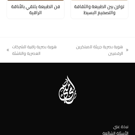
توازن بين الطبيعة والثقافة
فن الطبيعة يلتقي بالأناقة
والتصميم البسيط
الراقية
هوية بصرية جريئة للمبتكرين
هوية بصرية راقية للشركات
next
previous
الرقميين
العصرية والناشئة
post:
post:
نبذة عني
الأسئلة الشائعة