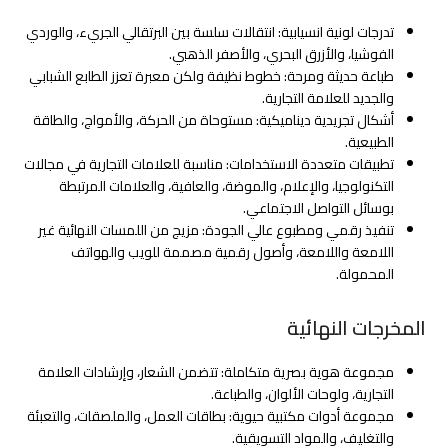
تدرجات لونية انسيابية: انتقالات سلسة بين البرتقالي الجريء، والوردي
الفوشيا، والأزرق البحري، والأصفر الذهبي.
طباعة حديثة ومرحة: خطوط نظيفة ولكن معبرة تعزز الطابع الشبابي
والجديد للعلامة التجارية.
أشكال تجريدية ديناميكية: مستوحاة من الحركة، والأمواج، والطاقة
الطبيعية.
تطبيقات متعددة الاستخدامات: مناسبة للعلامات التجارية في مجالات
التكنولوجيا، والإعلام، والموضة، والعافية، والعلامات المرتبطة
بوسائل التواصل الاجتماعي.
تنفيذ رقمي ومطبوع عالي الجودة: مزيج من اللمسات النهائية غير
اللامعة واللامعة، وأصول رقمية مصممة للويب والهواتف
المحمولة.
المخرجات النهائية
مجموعة هوية بصرية متكاملة: تتضمن الشعار، وإرشادات العلامة
التجارية، ولوحات الألوان، والطباعة.
مجموعة أدوات مكتبية حيوية: بطاقات العمل، والملصقات، والتعبئة
والتغليف، والمواد التسويقية.