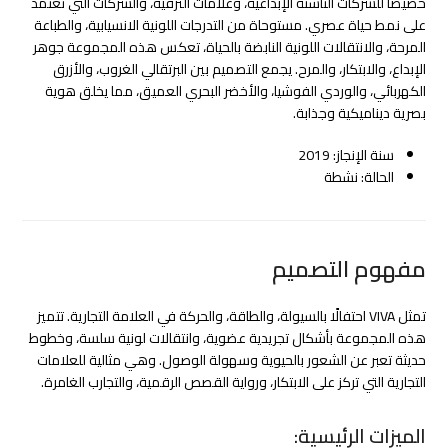
خصيصًا للشركات الناشئة الإبداعية، وعلامات الترفيه، والشركات التي تعتمد
على نمط حياة عصري. مستوحاة من التدرجات اللونية الانسيابية، والطباعة
المرحة، والانتقالات اللونية النابضة بالحياة، تعكس هذه المجموعة جوهر
الإبداع، والابتكار، والمرح. يجمع التصميم بين البرتقالي الغروب، والأزرق
الكهربائي، والوردي الفوشيا، والأخضر البحري العميق، مما يخلق هوية
بصرية ديناميكية وجذابة.
سنة الإنجاز: 2019
الحالة: نشطة
مفهوم التصميم
تمثل VIVA احتفالًا بالسيولة، والطاقة، والحركة في العلامة التجارية. تتميز
هذه المجموعة بأشكال تجريدية عضوية، وانتقالات لونية سلسة، وخطوط
حديثة تعبر عن الشعور بالحيوية وسهولة الوصول. وهي مثالية للعلامات
التجارية التي تركز على الابتكار، ورواية القصص الرقمية، والتجارب الغامرة.
الميزات الرئيسية: