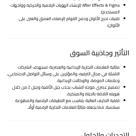
After Effects & Figma (لإنشاء الهويات الرقمية والحركية وواجهات
المستخدم).
تقنيات تدرج الألوان ودمج القوام (لإضفاء العمق والغنى على
الألوان).
التأثير وجاذبية السوق
مثالية للعلامات التجارية الإبداعية والعصرية: تستهدف الشركات
الناشئة في مجال الترفيه، والمؤثرين على وسائل التواصل الاجتماعي،
وعلامات الموضة، والوكالات الإبداعية.
تصميم عصري موجه للشباب: يجذب جيل الألفية وجيل Z من خلال
هويته النابضة بالحياة والمبتكرة.
قابلية التكيف العالية: يتناسب مع التطبيقات الرقمية والمطبوعة
بسلاسة، مما يجعله مثاليًا للعلامات التجارية الرقمية أولًا.
التحديات والحلول