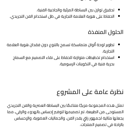
تحقيق توازن بين البساطة المرئية والجاذبية الفنية.
الحفاظ على هوية العلامة التجارية في ظل استخدام الفن التجريدي.
الحلول المنفذة
تطوير لوحة ألوان متماسكة تسمح بالتنوع دون فقدان هوية العلامة
التجارية.
استخدام تخطيطات متوازنة للحفاظ على نقاء التصميم مع السماح
بحرية فنية في التكوينات الرسومية.
نظرة عامة على المشروع
تمثل هذه المجموعة مزيجًا متناغمًا بين البساطة العصرية والفن التجريدي
المستوحى من الطبيعة. تم تصميمها لتوفير إحساس بالهدوء والرقي، مما
يجعلها مثالية لجمهور راقٍ يقدر الفن، والجماليات العضوية، والإحساس
بالراحة في تصميم المنتجات.