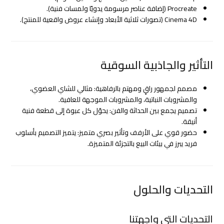
Procreate (إضافة عناصر مرسومة يدويًا ولمسات فنية).
Cinema 4D (تصورات ثلاثية الأبعاد وإنشاء عروض واقعية للمنتج).
التأثير والجاذبية السوقية
مصمم لجمهور راقٍ ومهتم بالرفاهية: مثالي للشاي العضوي،
والمشروبات النباتية، والمشروبات الموجهة للعافية.
تصميم يجمع بين الحداثة والفن: يحوّل كل عبوة إلى قطعة فنية
أنيقة.
حضور قوي على الأرفف وتأثير بصري متميز: يتميز التصميم بأسلوب
فريد يبرز في بيئات البيع بالتجزئة المتميزة.
التحديات والحلول
التحديات التي واجهتنا