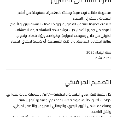
نظرة عامة على المشروع
مجموعة حقائب توت مرحة ومليئة بالمغامرة، مستوحاة من أحلام
الطفولة بالسفر إلى الفضاء.
صُممت خصيصًا للعقول الفضولية، وروّاد الفضاء المستقبليين، والأرواح
المرحة من جميع الأعمار، حيث تجسّد هذه السلسلة فرحة الاكتشاف
الكوني من خلال رسومات لصواريخ، وكواكب، وروّاد فضاء، ونجوم.
مثالية لمشاوير المدرسة، والنزهات الأسبوعية، أو كهدية لعشّاق الفضاء.
سنة الإنجاز: 2025
الحالة: نشط
التصميم الجرافيكي
كل حقيبة تنبض بروح الطفولة والدهشة—تتزين برسومات يدوية لصواريخ،
كواكب، أطباق طائرة، وروّاد فضاء بخوذاتهم، جميعها بألوان زاهية
ومتناغمة تشمل الأزرق البحري، والبرتقالي المحروق، والأصفر الخردلي،
والتيل الباهت.