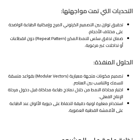
التحديات التي تمت مواجهتها:
تحقيق توازن بين التصميم الكرتوني المرح وإمكانية الطباعة الواضحة
على مختلف الأحجام.
ضمان تدفق سلس للنمط المكرر (Repeat Pattern) دون انقطاعات
أو تداخلات غير مرغوبة.
الحلول المنفذة:
تصميم مكونات متجهة معيارية (Modular Vectors) بقواعد متسقة
للسمك والتناسب بين العناصر.
اختبار محاذاة النمط من خلال نماذج طباعة محاكاة قبل دخول مرحلة
الإنتاج الفعلي.
استخدام معايرة لونية دقيقة للحفاظ على حيوية الألوان عند الطباعة
على الأقمشة القطنية العضوية.