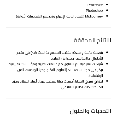
Procreate
Photoshop
Midjourney (لتطوير لوحة الإلهام وتصميم الشخصيات الأولية)
النتائج المحققة
شعبية عائلية واسعة: حققت المجموعة نجاحًا كبيرًا في متاجر
الأطفال، والمتاحف، ومعارض العلوم.
شراكات تعليمية: تم التعاون مع علامات تجارية ومؤسسات تعليمية
تركّز على مجالات STEAM (العلوم، التكنولوجيا، الهندسة، الفن،
الرياضيات).
اختراق سوق الهدايا: أصبحت خيارًا مفضلاً لهدايا أعياد الميلاد وحزم
المنتجات ذات الطابع التعليمي.
التحديات والحلول