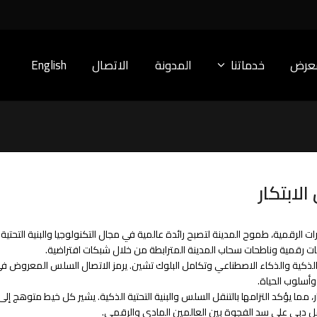
معرض
خدماتنا
المدونة
الاتصال
English
لابتكار
لرقمية، طموح المدينة لتصبح رائدة عالمية في مجال التكنولوجيا والبنية التحتية ا
ت رقمية وناطحات سحاب المدينة المترابطة من خلال شبكات افتراضية.
 الذكية والذكاء الاصطناعي وتكامل البلوك تشين. يرمز الاتصال السلس المعروض 
وأسلوب الحياة.
، مما يؤكد التزامها بالتنقل السلس والبنية التحتية الذكية. يشير كل خيط متوهج إل
ل دبي على سد الفجوة بين العالمين المادي والرقمي.