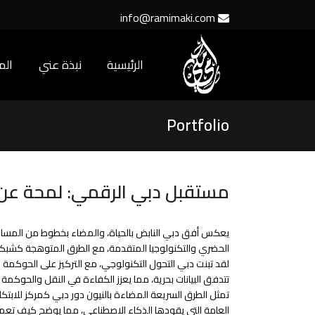
info@ramimaki.com
الرئيسية
نبذة عني
ال
Portfolio
مستقبل دبي الرقمي: لمحة عن ا
يعكس أفق دبي النابض بالحياة، والمضاء بخطوط من المسارات ا
الحضري والتكنولوجيا المتقدمة، مع الطرق المتوهجة كشبكا
لقد تبنت دبي التحول التكنولوجي، مع التركيز على الحوكمة
تتدفق البيانات بحرية، مما يعزز الكفاءة في النقل والحوكمة 
تمثل الطرق السريعة المضاءة بالنيون دور دبي كمركز للابتكار
العامة التي يقودها الذكاء الاصطناعي، مما يوضح كيف تعم