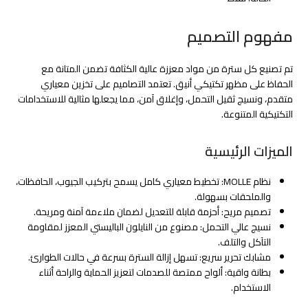
مفهوم التصميم
تم تصنيع كل سترة من مواد معززة عالية الكثافة تضمن المتانة مع
الحفاظ على مظهر تكتيكي أنيق. تعتمد التصاميم على تخزين معياري
متقدم، ونسيج ثقيل التحمل، وإغلاق آمن، مما يجعلها مثالية للاستخدامات
التكتيكية المتنوعة.
الميزات الرئيسية
نظام MOLLE: تخطيط معياري كامل يسمح بتركيب الجيوب، الحافظات،
والملحقات بسهولة.
تصميم مريح: أحزمة قابلة للتعديل لضمان ملاءمة آمنة ومريحة.
نسيج عالي التحمل: مصنوع من النايلون الباليستي المعزز لمقاومة
التآكل والتلف.
مشابك تحرير سريع: تسهل إزالة السترة بسرعة في حالات الطوارئ.
بطانة واقية: ألواح ممتصة للصدمات لتعزيز الحماية والراحة أثناء
الاستخدام.