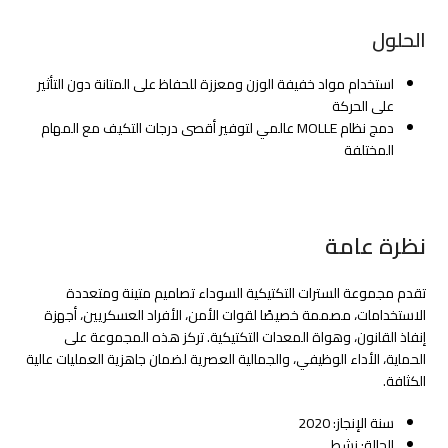
الحلول
استخدام مواد خفيفة الوزن ومعززة للحفاظ على المتانة دون التأثير
على الحركة
دمج نظام MOLLE عالمي لتوفير أقصى درجات التكيف مع المهام
المختلفة
نظرة عامة
تقدم مجموعة السترات التكتيكية السوداء تصاميم متينة ومتعددة
الاستخدامات، مصممة خصيصًا لقوات الأمن، الأفراد العسكريين، أجهزة
إنفاذ القانون، وهواة المعدات التكتيكية. تركز هذه المجموعة على
الحماية، الأداء الوظيفي، والجمالية العصرية لضمان جاهزية العمليات عالية
الكثافة.
سنة الإنجاز: 2020
الحالة: نشط