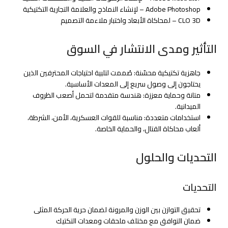
Adobe Photoshop – لإنشاء النماذج والعلامة التجارية التكتيكية
CLO 3D – لمحاكاة الأبعاد واختبار ملاءمة التصميم
التأثير ومدى الانتشار في السوق
جاهزية تكتيكية محسّنة: صُممت لتلبية احتياجات المحترفين الذين
يحتاجون إلى وصول سريع إلى المعدات الأساسية.
متانة وحماية معززة: هندسة متقدمة لتحمل أصعب الظروف
الميدانية.
استخدامات متعددة: مناسبة للقوات العسكرية، الأمن، الشرطة،
ألعاب محاكاة القتال، والحماية الخاصة.
التحديات والحلول
التحديات
تحقيق التوازن بين الوزن والمرونة لضمان حرية الحركة المثلى
ضمان التوافق مع مختلف ملحقات ومعدات التكتيك