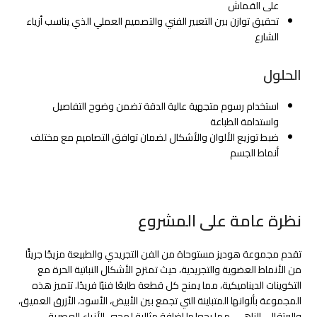
على القماش
تحقيق توازن بين التعبير الفني والتصميم العملي الذي يناسب أزياء
الشارع
الحلول
استخدام رسوم متجهية عالية الدقة تضمن وضوح التفاصيل
واستدامة الطباعة
ضبط توزيع الألوان والأشكال لضمان توافق التصاميم مع مختلف
أنماط الجسم
نظرة عامة على المشروع
تقدم مجموعة هوديز مستوحاة من الفن التجريدي والطبيعة مزيجًا جريئًا
من الأنماط العضوية والتجريدية، حيث تمتزج الأشكال النباتية الحرة مع
التكوينات الديناميكية، مما يمنح كل قطعة طابعًا فنيًا فريدًا. تتميز هذه
المجموعة بألوانها المتباينة التي تجمع بين الأبيض، الأسود، الأزرق العميق،
والبرتقالي الزاهي، مما يجعلها إضافة مثالية لمحبي الأزياء العصرية