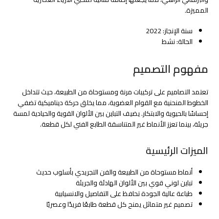
المميزة.
سنة الإنجاز: 2022
الحالة: نشط
مفهوم التصميم
تعتمد التصاميم على تركيبات مرنة ومستوحاة من الطبيعة، حيث تتداخل
الخطوط المنحنية مع القوام العضوية، مما يخلق حركة ديناميكية تضفي
إحساسًا بالحيوية والابتكار. يضيف التباين بين الألوان القوية والحيادية لمسة
جريئة، بينما تعزز الأنماط غير المتناسقة الطابع الفني لكل قطعة.
الميزات الرئيسية
أنماط مستوحاة من الطبيعة والفن التجريدي بأسلوب حديث
تباين لوني قوي بين الألوان الهادئة والجريئة
طباعة عالية الجودة تحافظ على التفاصيل والانسيابية
تصميم غير متماثل يمنح كل قطعة طابعًا فريدًا وعصريًا