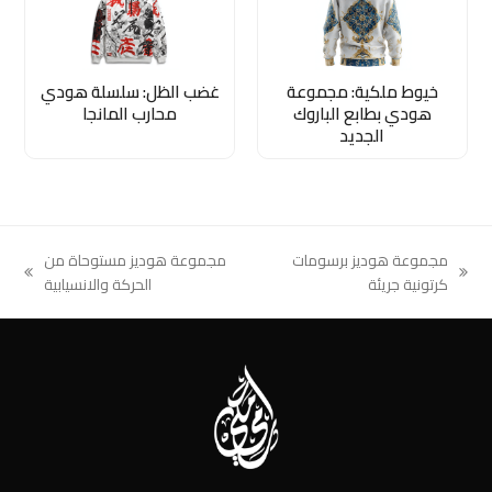
خيوط ملكية: مجموعة
غضب الظل: سلسلة هودي
هودي بطابع الباروك
محارب المانجا
الجديد
مجموعة هوديز برسومات
مجموعة هوديز مستوحاة من
next
previous
كرتونية جريئة
الحركة والانسيابية
post:
post: