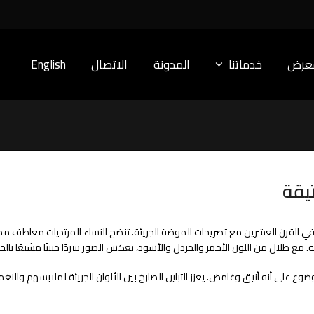
معرض
خدماتنا
المدونة
الاتصال
English
تيقة
ية في القرن العشرين مع تصريحات الموضة الجريئة. تنضح النساء المرتديات معاط
ع ظلال من اللون الأحمر والخردل والأسود، تعكس الصور سردًا حنينًا مشبعًا بالحاف
ضوع على أنه أنيق وغامض. يعزز التباين الصارخ بين الألوان الجريئة لملابسهم والنغ