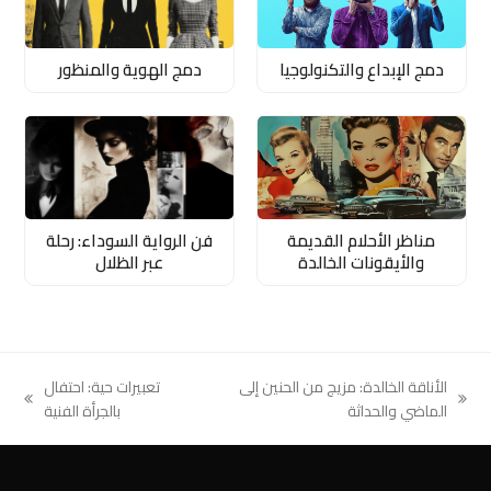
دمج الإبداع والتكنولوجيا
دمج الهوية والمنظور
مناظر الأحلام القديمة
فن الرواية السوداء: رحلة
والأيقونات الخالدة
عبر الظلال
الأناقة الخالدة: مزيج من الحنين إلى
تعبيرات حية: احتفال
next
previous
الماضي والحداثة
بالجرأة الفنية
post:
post: