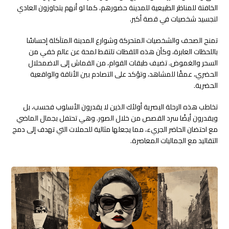
الخافتة للمناظر الطبيعية للمدينة حضورهم، كما لو أنهم يتجاوزون العادي
لتجسيد شخصيات في قصة أكبر.
تمنح الصحف والشخصيات المتحركة وشوارع المدينة المتآكلة إحساسًا
باللحظات العابرة، وكأن هذه اللقطات تلتقط لمحة عن عالم خفي من
السحر والغموض. تضيف طبقات القوام، من القماش إلى الاضمحلال
الحضري، عمقًا للمشاهد، وتؤكد على التصادم بين الأناقة والواقعية
الحضرية.
تخاطب هذه الرحلة البصرية أولئك الذين لا يقدرون الأسلوب فحسب، بل
ويقدرون أيضًا سرد القصص من خلال الصور. وهي تحتفل بجمال الماضي
مع احتضان الحاضر الجريء، مما يجعلها مثالية للحملات التي تهدف إلى دمج
التقاليد مع الجماليات المعاصرة.