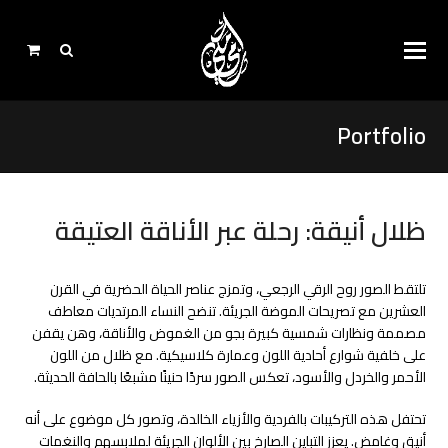
Portfolio
ظلال أنيقة: رحلة عبر الأناقة العتيقة
تلتقط الصور روح الرقي الرجعي، وتمزج عناصر الحياة الحضرية في القرن
العشرين مع تصريحات الموضة الجريئة. تنضح النساء المرتديات معاطف
مصممة ونظارات شمسية كبيرة بجو من الغموض والأناقة، وهن يقفن
على خلفية شوارع أحادية اللون وعمارة كلاسيكية. مع ظلال من اللون
الأحمر والخردل والأسود، تعكس الصور سردًا حنينًا مشبعًا بالحافة الحديثة.
تحتفل هذه التركيبات بالفردية والأزياء الخالدة، وتصور كل موضوع على أنه
أنيق وغامض. يعزز التباين الصارخ بين الألوان الجريئة لملابسهم والنغمات