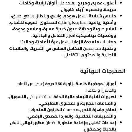
أسلوب عصري ومريح:
يعتمد على
ألوان ترابية، وخامات
مريحة، وتصميم أزياء كاجوال.
ملابس شبابية:
تشمل
هودي واسع، وبنطال رياضي ضيق،
وأحذية رياضية،
مما يجعلها مثالية
للمحتوى الموجه للشباب.
تعابير حيوية وجذابة:
عيون كبيرة معبرة، وملامح ودودة،
ووضعيات ديناميكية
لتعزيز
التفاعل والجاذبية.
معاينات متعددة الزوايا:
يشمل
عرضًا أماميًا، وجانبيًا،
وخلفيًا،
مما يضمن
التكامل السلس في التحريك والعلامات
التجارية والمحتوى التفاعلي.
المخرجات النهائية
أوراق نموذجية كاملة بزاوية 360 درجة
(عرض من الأمام،
والجانبين، والخلف).
تصييرات ثلاثية الأبعاد عالية الدقة
لاستخدامها في
التسويق،
والعلامات التجارية، والمحتوى التعليمي.
نماذج جاهزة للتحريك
محسنة
للكرتون المتحرك،
والتطبيقات التفاعلية، والسرد القصصي الرقمي.
إعدادات تظليل وإضاءة متطورة
لضمان
مظهر نهائي نابض
بالحياة ومصقول.