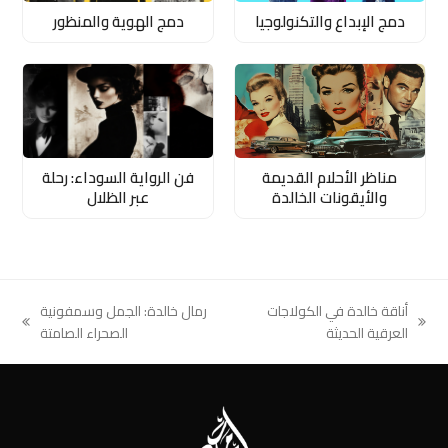
دمج الإبداع والتكنولوجيا
دمج الهوية والمنظور
مناظر الأحلام القديمة
فن الرواية السوداء: رحلة
والأيقونات الخالدة
عبر الظلال
أناقة خالدة في الكولاجات
رمال خالدة: الجمل وسمفونية
next
previous
العرقية الحديثة
الصحراء الصامتة
post:
post: