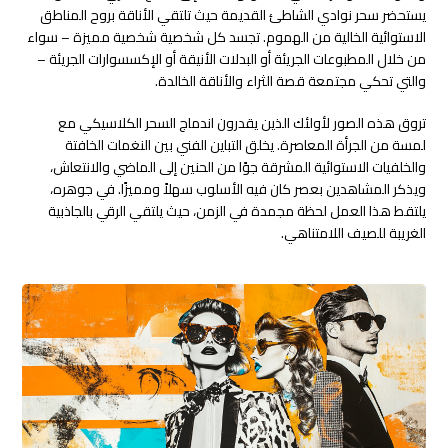
يستحضر سحر نوادي الشاطئ القديمة حيث تلتقي الأناقة بروح المناطق
الاستوائية الخالية من الهموم. تجسد كل شخصية شخصية مميزة – سواء
من خلال المطبوعات الجريئة أو البدلات الأنيقة أو الإكسسوارات الجريئة –
والتي تحكي مجتمعة قصة الثراء والأناقة الخالدة.
تروق هذه الصور لأولئك الذين يقدرون اندماج السحر الكلاسيكي مع
لمسة من الجرأة المعاصرة. يخلق التباين الفني بين النغمات الخافتة
والخلفيات الاستوائية المشرقة جوًا من الحنين إلى الماضي والانتعاش،
ويذكر المشاهدين بعصر كان فيه الأسلوب سهلاً ومميزًا. في جوهره،
يلتقط هذا العمل لحظة مجمدة في الزمن، حيث يلتقي الرقي بالجاذبية
الغريبة للصيف اللامتناهي.