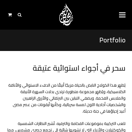
Portfolio
سحر في أجواء استوائية عتيقة
يُظهِر هذا الكولاج النابض بالحياة مزيجًا أنيقًا من الدفء الاستوائي والأناقة
الكلاسيكية، ويُظهِر مجموعة متطورة ترتدي بدلات السهرة الأنيقة
والملابس الفخمة. ويضفي التباين بين البرتقالي والأزرق الزاهيين
والشخصيات أحادية اللون لمسة سريالية، وكأنها أيقونات من عصر مضى
أعيد إحياؤها في جنة حديثة.
تلعب التركيبة بموضوعات الفخامة والترفيه. تُشير النظارات الشمسية
والكوكتيلات والأزياء التي لا تشوبها شائبة إلى تجمع حصري مشمس، مما