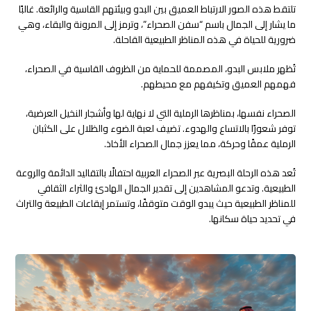
تلتقط هذه الصور الارتباط العميق بين البدو وبيئتهم القاسية والرائعة. غالبًا
ما يشار إلى الجمال باسم “سفن الصحراء”، وترمز إلى المرونة والبقاء، وهي
ضرورية للحياة في هذه المناظر الطبيعية القاحلة.
تُظهر ملابس البدو، المصممة للحماية من الظروف القاسية في الصحراء،
فهمهم العميق وتكيفهم مع محيطهم.
الصحراء نفسها، بمناظرها الرملية التي لا نهاية لها وأشجار النخيل العرضية،
توفر شعورًا بالاتساع والهدوء. تضيف لعبة الضوء والظلال على الكثبان
الرملية عمقًا وحركة، مما يعزز جمال الصحراء الأخاذ.
تُعد هذه الرحلة البصرية عبر الصحراء العربية احتفالًا بالتقاليد الدائمة والروعة
الطبيعية. وتدعو المشاهدين إلى تقدير الجمال الهادئ والثراء الثقافي
للمناظر الطبيعية حيث يبدو الوقت متوقفًا، وتستمر إيقاعات الطبيعة والتراث
في تحديد حياة سكانها.