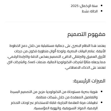
سنة الإكمال: 2025
الحالة: نشط
مفهوم التصميم
يعتمد هذا النظام البصري على جمالية مستقبلية من خلال دمج الخطوط
الأنيقة، عناصر البيانات البصرية، ولوحة ألوان متطورة تتكون من درجات
الأزرق العميق والبرتقالي الدافئ. التصميم يعكس الدقة والترابط الرقمي،
مما يجعله مثاليًا لشركات التكنولوجيا المالية، منصات SaaS، والشركات التي
تعتمد على الذكاء الاصطناعي.
الميزات الرئيسية:
هوية بصرية مستوحاة من التكنولوجيا: مزيج من التصميم البسيط
والتفاصيل المعقدة من خلال شبكات منظمة.
تطبيقات مرنة للعلامة التجارية: قابلة للاستخدام عبر لوحات التحكم
الرقمية، المواد التسويقية، والهوية المؤسسية.