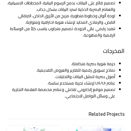
تصميم قائم على البيانات: يدمج الرسوم البيانية، المخططات الانسيابية،
والعناصر البصرية الذكية لسرد البيانات بشكل جذاب.
لوحة ألوان وخطوط متطورة: مزيج من الأزرق الداكن، البرتقالي
النابض، والرمادي المحايد لإنشاء هوية احترافية ومتوازنة.
تنفيذ رقمي عالي الجودة: تصميم متجاوب يناسب كلاً من الوسائط
الرقمية والمطبوعة.
المخرجات
حزمة هوية بصرية متكاملة.
نماذج تسويق رقمية للتقارير والعروض التقديمية.
أصول بصرية لتمثيل البيانات والتحليلات.
عناصر UX/UI لإنشاء تجربة مستخدم سلسة.
تصميم موقع إلكتروني تفاعلي وعناصر مخصصة للعلامة التجارية
على وسائل التواصل الاجتماعي.
Related Projects