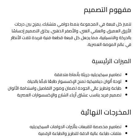
مفهوم التصميم
تتميز كل قبعة في المجموعة بنمط دوامي متشابك، يمزج بين درجات
الأزرق العميق، والعنابي الغني، والأصفر الذهبي. يخلق التصميم إحساسًا
بالحركة والانسيابية، مما يجعل كل قبعة قطعة فنية فريدة تلفت الأنظار
في عالم الموضة العصرية.
الميزات الرئيسية
تصاميم سيكيديليه جريئة بأنماط متدفقة
لوحة ألوان ديناميكية تمنح الإكسسوار طابعًا نابضًا بالحياة
طباعة وتطريز عالي الجودة لضمان وضوح التفاصيل واستدامة الألوان
تصميم فريد يناسب عشاق أزياء الشارع والإكسسوارات العصرية
المخرجات النهائية
تصاميم مخصصة للقبعات بتأثيرات الدوامات السيكيديليه
ملفات طباعة عالية الدقة للتطريز والطباعة الرقمية