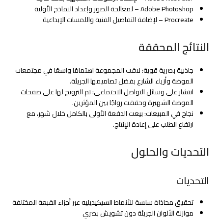
Adobe Photoshop – لمعالجة الصور وإعداد النماذج الأولية
Procreate – لإضافة التفاصيل الفنية واللمسات الإبداعية
النتائج المحققة
جاذبية بصرية قوية: لاقت المجموعة اهتمامًا واسعًا في مجتمعات
الموضة وأزياء الشارع بفضل تصاميمها الجريئة.
انتشار على وسائل التواصل الاجتماعي: تم الترويج لها على صفحات
الموضة الشهيرة وحققت رواجًا بين المؤثرين.
نجاح في المبيعات: بيعت الدفعة الأولى بالكامل خلال شهر، مع
ارتفاع الطلب على إعادة الإنتاج.
التحديات والحلول
التحديات
تحقيق محاذاة سلسة للأنماط السيكيديليه عبر أجزاء القبعة المختلفة
موازنة الألوان الجريئة دون تشويش بصري