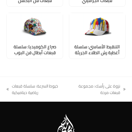
قبعات الجرافيتي
قبعات فن البكسل
التنقيط الأساسي: سلسلة
صراع الكوميديا: سلسلة
أغطية رش الطلاء الجريئة
قبعات أبطال فن البوب
نزوة على رأسك: مجموعة
خيوط السرعة: سلسلة قبعات
next
previous
قبعات مرحة
رياضية ديناميكية
post:
post: