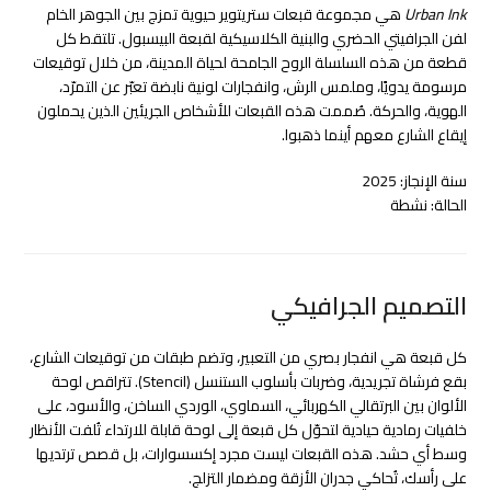
Urban Ink
هي مجموعة قبعات ستريتوير حيوية تمزج بين الجوهر الخام
لفن الجرافيتي الحضري والبنية الكلاسيكية لقبعة البيسبول. تلتقط كل
قطعة من هذه السلسلة الروح الجامحة لحياة المدينة، من خلال توقيعات
مرسومة يدويًا، وملمس الرش، وانفجارات لونية نابضة تعبّر عن التمرّد،
الهوية، والحركة. صُممت هذه القبعات للأشخاص الجريئين الذين يحملون
إيقاع الشارع معهم أينما ذهبوا.
سنة الإنجاز: 2025
الحالة: نشطة
التصميم الجرافيكي
كل قبعة هي انفجار بصري من التعبير، وتضم طبقات من توقيعات الشارع،
بقع فرشاة تجريدية، وضربات بأسلوب الستنسل (Stencil). تتراقص لوحة
الألوان بين البرتقالي الكهربائي، السماوي، الوردي الساخن، والأسود، على
خلفيات رمادية حيادية لتحوّل كل قبعة إلى لوحة قابلة للارتداء تُلفت الأنظار
وسط أي حشد. هذه القبعات ليست مجرد إكسسوارات، بل قصص ترتديها
على رأسك، تُحاكي جدران الأزقة ومضمار التزلج.