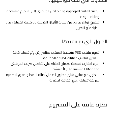
التحديات التي تمت مواجهتها:
ترجمة الطاقة الفوضوية والخام لفن الجرافيتي إلى تصاميم منسجمة
وقابلة للارتداء
تحقيق توازن بصري بين حيوية الألوان الرقمية وواقعية القماش في
الطباعة أو التطريز
الحلول التي تم تنفيذها:
تطوير ملفات PSD متعددة الطبقات بعناصر رش وتوقيعات قابلة
للتعديل لتناسب عمليات الطباعة المختلفة
إجراء اختبارات نسيجية لضمان الحفاظ على تفاصيل ضربات الجرافيتي
وحدودها المشبعة على الأقمشة
التعاون مع فناني شارع محليين لضمان أصالة النمط وتدفق التصميم
بطريقة تتماشى مع الثقافة الحضرية
نظرة عامة على المشروع