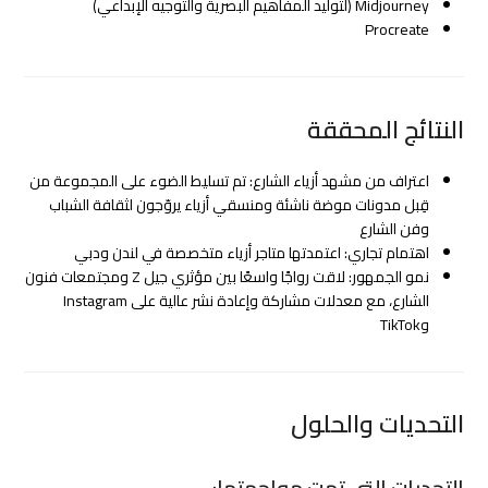
Midjourney (لتوليد المفاهيم البصرية والتوجيه الإبداعي)
Procreate
النتائج المحققة
اعتراف من مشهد أزياء الشارع: تم تسليط الضوء على المجموعة من
قِبل مدونات موضة ناشئة ومنسقي أزياء يروّجون لثقافة الشباب
وفن الشارع
اهتمام تجاري: اعتمدتها متاجر أزياء متخصصة في لندن ودبي
نمو الجمهور: لاقت رواجًا واسعًا بين مؤثري جيل Z ومجتمعات فنون
الشارع، مع معدلات مشاركة وإعادة نشر عالية على Instagram
وTikTok
التحديات والحلول