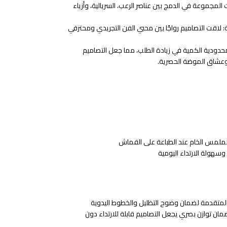
ت المجموعة في الدمج بين عناصر الرعب، السريالية، وأزياء
: لاقت التصاميم رواجًا بين محبي الفن التجريدي ومحترفي
حدودية الكمية في زيادة الطلب، مما جعل التصاميم
عشاق الموضة الحصرية.
الملمس الخام عند الطباعة على القماش
وسهولة الارتداء اليومية
 المتقدمة لضمان وضوح التظليل والخطوط اليدوية
ان توازن بصري يجعل التصاميم قابلة للارتداء دون