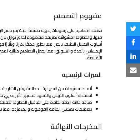
مفهوم التصميم
تعتمد التصاميم على رسومات يدوية دقيقة، حيث يتم دمج الوج
Share
فيها، والخطوط العشوائية بطريقة مقصودة لخلق توازن بي
on
أسلوب التظليل الكثيف بالحبر، مما يخلق عمقًا بصريًا وتأثيرًا قويً
Share
الإحساس بالحدة والتشويق، مما يجعل التصاميم مثالية لمحبي ا
Twitter
on
التقليدية.
Share
Facebook
on
Share
الميزات الرئيسية
LinkedIn
via
أنماط مستوحاة من السريالية المظلمة وفن الشارع تح
Email
استخدام أسلوب الأبيض والأسود لتحقيق تأثير بصري 
طباعة عالية الدقة تحافظ على تفاصيل الخطوط الدقيقة
تصميمات تعكس الطاقة الفوضوية والمتمرّدة، مما يجعله
المخرجات النهائية