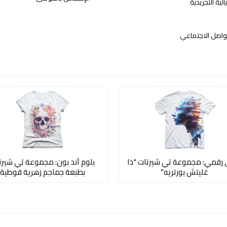
ة التجريدية
تواصل الاجتماعي
رقمي: مجموعة تي شيرتات “ذا
بلوم آند بون: مجموعة تي شيرت
غليتش بورتريه”
بطبعة جماجم زهرية قوطية