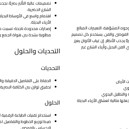
تصميمات عالية التأثير بصريًا: نجح
الشارع الحضرية.
اهتمام واسع في الأوساط البديلة
الأزياء البديلة.
وه المشوّهة، التعبيرات المبالغ
إصدارات محدودة ناجحة: تسببت م
ن الفوضى والفن. يستخدم كل تصميم
مطلوبة بشدة بين هواة الجمع و
ا يجذب الأنظار. إن غياب الألوان يعزز
لفن البديل وأزياء الشارع غير
التحديات والحلول
التحديات
الحفاظ على التفاصيل الدقيقة و
ت الأرض
تحقيق توازن بين الكثافة البصرية 
قوي
 والتظليل اليدوي
ا مثالية لعشاق الأزياء البديلة
الحلول
استخدام تقنيات الطباعة الرقمية
ضبط توزيع الخطوط والتفاصيل لضم
الإحساس بالفوضى