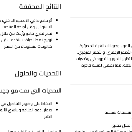
النتائج المحققة
أثر ملحوظ في التصميم الداخلي:
الاستوائي وفي أجنحة المنتجعات ا
نجاح تجاري فاخر: وُزّعت من خلال م
ترويج نمط الحياة: استُخدمت في
الموز، وحيوانات الغابة المصوّرة
كتالوجات مستوحاة من السفر
لأصفر الزعفري، والأحمر القرمزي.
ينما تظهر النمور والفهود في وضعيات
ة بدقة، مما يضفي لمسة فاخرة
التحديات والحلول
التحديات التي تمت مواجهته
الحفاظ على وضوح التفاصيل في الطب
ضمان دقة الطباعة وتناسق الألو
 تنسيقات نسيجية
الخام
ق ظلال دقيق
ماط المعيشة المستوحاة من الطبيعة