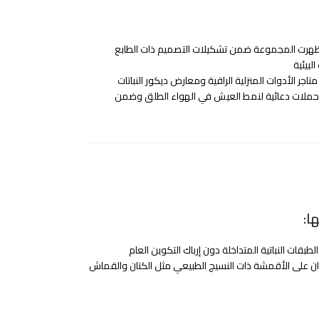
 ظهرت المجموعة ضمن تشكيلات التصميم ذات الطابع
لبيئية
تاجر الأدوات المنزلية الراقية ومعارض ديكور النباتات
 حملات دعائية لنمط العيش في الهواء الطلق وضمن
ا:
قات النباتية المتداخلة دون إرباك التكوين العام
ان على الأقمشة ذات النسيج الطبيعي مثل الكتان والقماش