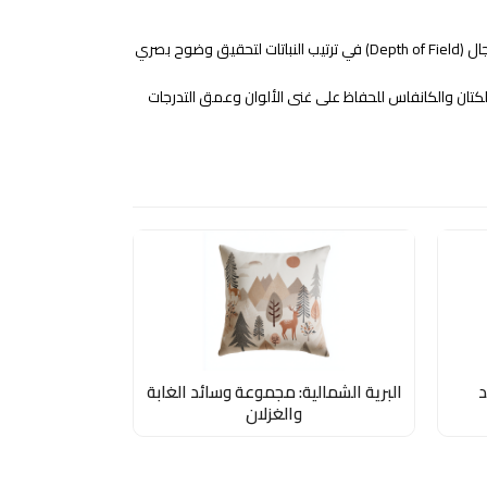
تطبيق أسلوب محاكاة عمق المجال (Depth of Field) في ترتيب النباتات لتحقيق وضوح بصري
لكتان والكانفاس للحفاظ على غنى الألوان وعمق التدرجات
د
البرية الشمالية: مجموعة وسائد الغابة
والغزلان