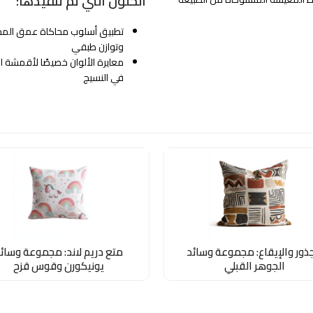
الحلول التي تم تنفيذها:
وتوازن طبقي
معايرة الألوان خصيصًا لأقمشة ا
في النسيج
جذور والإيقاع: مجموعة وسائد
متع دريم لاند: مجموعة وسائ
الجوهر القبلي
يونيكورن وقوس قزح