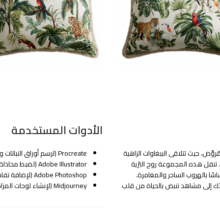
الأدوات المستخدمة
وَّض، حيث تتلاقى الببغاوات الزاهية
Procreate (لرسم أوراق النباتات والحيوانات يدويًا بتفاصيل دقيقة)
. تنقل هذه المجموعة روح البرّية
Adobe Illustrator (لضبط محاذاة النقوش وتغيير الأحجام)
اسًا بالهروب الساحر والمغامرة.
Adobe Photoshop (لإضافة تفاصيل الحواف وضبط توازن الألوان)
رائك إلى مشاهد تنبض بالحياة من قلب
Midjourney (لإنشاء لوحات المزاج البصري ومراجع التكوين)