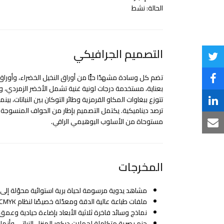
الحالة: نشط
التصميم الجرافيكي
Share
تضم كل وسادة مشهدًا حيًّا من أوراق النخيل الخضراء، وأوراق 
on
Share
بعناية، مستخدمة درجات لونية غنية تشمل الأخضر الزمردي، وا
Twitter
تتوزع ببغاوات المكاو القرمزية وطائر التوكان بين النباتات، ب
on
Share
ترصد ديناميكية. يكتمل التصميم بإطار من الحواف المنسوج
Facebook
مستوحاة من الأسلوب البوهيمي الراقي.
on
Share
LinkedIn
via
Email
المخرجات
مشاهد يدوية مرسومة لحياة برية استوائية محوّلة إلى
ملفات طباعة عالية الدقة ومعدّلة خصيصًا لنظام CMYK
نماذج وسائد فاخرة ثلاثية الأبعاد بإضاءة حيادية وعم
حزم بصرية متكاملة لحملات ديكور المنزل النباتي وأن