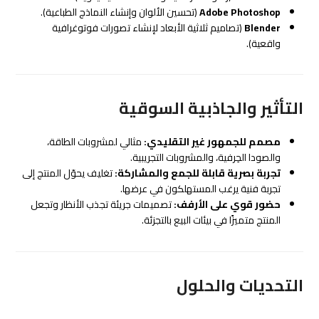
Adobe Photoshop
(تحسين الألوان وإنشاء النماذج الطباعية).
Blender
(تصاميم ثلاثية الأبعاد لإنشاء تصورات فوتوغرافية
واقعية).
التأثير والجاذبية السوقية
مصمم للجمهور غير التقليدي:
مثالي لمشروبات الطاقة،
والصودا الحِرفية، والمشروبات التجريبية.
تجربة بصرية قابلة للجمع والمشاركة:
تغليف يحوّل المنتج إلى
تجربة فنية يرغب المستهلكون في عرضها.
حضور قوي على الأرفف:
تصميمات جريئة تجذب الأنظار وتجعل
المنتج متميزًا في بيئات البيع بالتجزئة.
التحديات والحلول