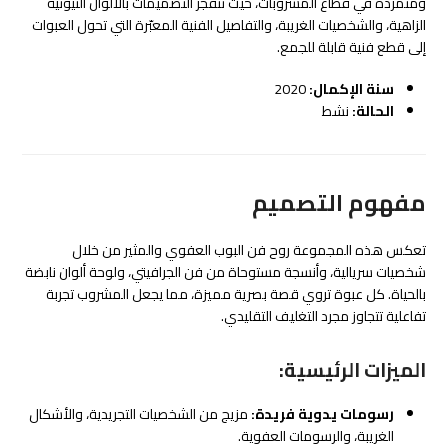
ومتمردة في قطاع المشروبات، حيث تنفجر التصميمات بالألوان النيونية
الزاهية، والشخصيات الغريبة، والتفاصيل الفنية المعبّرة التي تحول العبوات
إلى قطع فنية قابلة للجمع.
سنة الإكمال:
2020
الحالة:
نشط
مفهوم التصميم
تعكس هذه المجموعة روح فن البوب العفوي والمثير من خلال
شخصيات سريالية، وأنسجة مستوحاة من فن الجرافيتي، ولوحة ألوان نابضة
بالحياة. كل عبوة تروي قصة بصرية مميزة، مما يجعل المشروب تجربة
تفاعلية تتجاوز مجرد التغليف التقليدي.
الميزات الرئيسية:
رسومات يدوية فريدة:
مزيج من الشخصيات التجريدية، والأشكال
الغريبة، والرسومات العفوية.