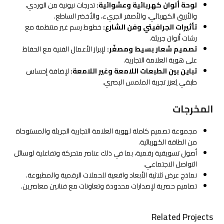
لوحة ألوان كهربائية وعشوائية:
تدرجات نيونية من الوردي،
والأزرق الكهربائي، والأصفر الجريء، والأخضر الساطع.
تأثيرات الجرافيتي وفن الشارع:
خطوط رسم غير منتظمة مع
رشات ألوان جريئة.
تصميم شعار بسيط ومصغّر:
لإبراز الأعمال الفنية مع الحفاظ
على هوية العلامة التجارية.
تباين بين الطبعات اللامعة وغير اللامعة:
لإضافة إحساس
طبقي يُعزز تجربة الملمس البصري.
المخرجات
مجموعة تصميم كاملة لهوية العلامة التجارية الجريئة والمستوحاة
من الطاقة الكهربائية.
أصول تسويقية رقمية، بما في ذلك عناصر متحركة وتفاعلية لوسائل
التواصل الاجتماعي.
نماذج عرض ثلاثية الأبعاد واقعية للحملات الرقمية والمطبوعة.
تصاميم حصرية لإصدارات محدودة وتعاونات مع فنانين معاصرين.
Related Projects