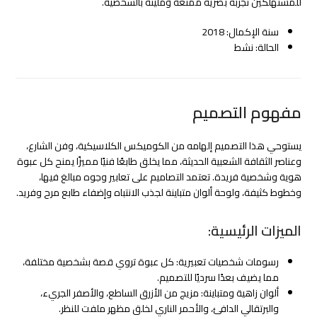
للمستهلكين تجربة بصرية ممتعة ومليئة بالشخصية.
سنة الإكمال: 2018
الحالة: نشط
مفهوم التصميم
يستوحي هذا التصميم إلهامه من الكوميكس الكلاسيكية، وفن الشارع،
وعناصر الثقافة الشعبية الحديثة، مما يخلق طابعًا فنيًا مميزًا يمنح كل عبوة
هوية وشخصية فريدة. تعتمد التصاميم على تعابير وجوه مبالغ فيها،
وخطوط كثيفة، ولوحة ألوان متباينة لجذب الانتباه وإضفاء طابع مرح وفريد.
الميزات الرئيسية:
رسومات شخصيات تعبيرية: كل عبوة تروي قصة بشخصية مختلفة،
مما يضيف بعدًا سرديًا للتصميم.
ألوان زاهية ومتباينة: مزيج من الأزرق الساطع، والأصفر الجريء،
والبرتقالي الدافئ، والأحمر الناري لخلق مظهر ملفت للنظر.