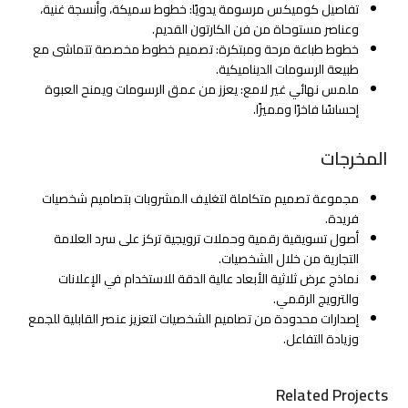
تفاصيل كوميكس مرسومة يدويًا: خطوط سميكة، وأنسجة غنية،
وعناصر مستوحاة من فن الكارتون القديم.
خطوط طباعة مرحة ومبتكرة: تصميم خطوط مخصصة تتماشى مع
طبيعة الرسومات الديناميكية.
ملمس نهائي غير لامع: يعزز من عمق الرسومات ويمنح العبوة
إحساسًا فاخرًا ومميزًا.
المخرجات
مجموعة تصميم متكاملة لتغليف المشروبات بتصاميم شخصيات
فريدة.
أصول تسويقية رقمية وحملات ترويجية تركز على سرد العلامة
التجارية من خلال الشخصيات.
نماذج عرض ثلاثية الأبعاد عالية الدقة للاستخدام في الإعلانات
والترويج الرقمي.
إصدارات محدودة من تصاميم الشخصيات لتعزيز عنصر القابلية للجمع
وزيادة التفاعل.
Related Projects