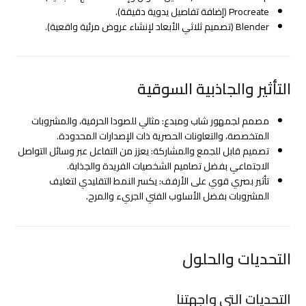
Procreate (إضافة تفاصيل يدوية دقيقة).
Blender (تصميم ثلاثي الأبعاد لإنشاء عروض مرئية واقعية).
التأثير والجاذبية السوقية
مصمم لجمهور شاب ومبدع: مثالي للصودا الحرفية، والمشروبات
المتخصصة، والتعاونات الحصرية ذات الإصدارات المحدودة.
تصميم قابل للجمع والمشاركة: يعزز من التفاعل عبر وسائل التواصل
الاجتماعي بفضل تصاميم الشخصيات الفريدة والجذابة.
تأثير بصري قوي على الأرفف: يكسر النمط التقليدي لتغليف
المشروبات بفضل الأسلوب الفني الجريء والمرح.
التحديات والحلول
التحديات التي واجهتنا