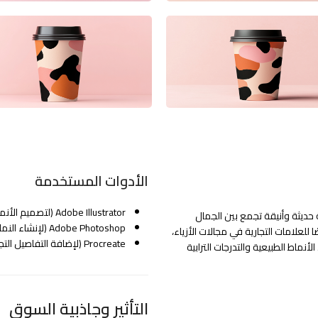
الأدوات المستخدمة
Adobe Illustrator (لتصميم الأنماط والعناصر البصرية).
Blush Terrain Brand  هوية بصرية حديثة وأنيقة تجمع بين الجمال
Adobe Photoshop (لإنشاء النماذج والمحاكاة البصرية).
علامات التجارية في مجالات الأزياء،
Procreate (لإضافة التفاصيل التجريدية والرسومات اليدوية).
أنماط الطبيعية والتدرجات الترابية
التأثير وجاذبية السوق