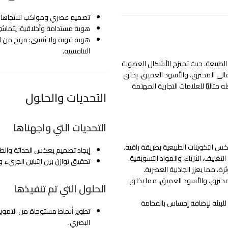
تصميم عصري ومواكب للاتجاهات: 
هوية مستدامة وأخلاقية: يتماشى م
هوية قوية ولا تُنسى: مزيج من الج
التنافسية.
الطبيعة، حيث تمتزج الأشكال العضوية
رتقالي المحترق، والأسود العميق. يخلق
 مثاليًا للعلامات التجارية المهتمة
التحديات والحلول
التحديات التي واجهناها
 التكوينات الطبيعية بطريقة راقية.
إيجاد تصميم يعكس الحداثة والطب
غليف، الأزياء، والمواد التسويقية.
تحقيق توازن بين التباين الجريء وا
 مما يعزز الجاذبية العصرية.
المحترق، والأسود العميق، مما يخلق
الحلول التي تم تنفيذها
 للبيئة لإضافة إحساس بالفخامة
تطوير أنماط مستوحاة من التمويه
البصري.