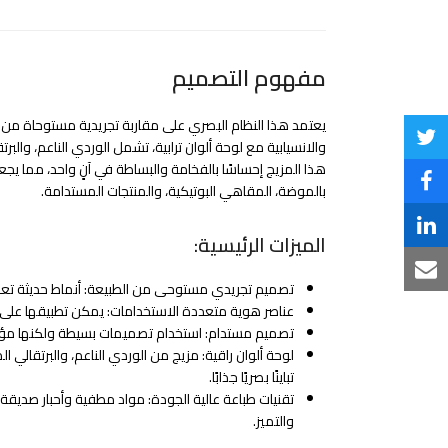
مفهوم التصميم
يعتمد هذا النظام البصري على مقاربة تجريدية مستوحاة من 
Share
والانسيابية مع لوحة ألوان ترابية، تشمل الوردي الناعم، والب
هذا المزيج إحساسًا بالفخامة والبساطة في آنٍ واحد، مما يجعله
on
Share
بالموضة، المقاهي البوتيكية، والمنتجات المستدامة.
Twitter
on
Share
الميزات الرئيسية:
Facebook
on
Share
تصميم تجريدي مستوحى من الطبيعة: أنماط حديثة تعكس
LinkedIn
عناصر هوية متعددة الاستخدامات: يمكن تطبيقها على الت
via
تصميم مستدام: استخدام تصميمات بسيطة ولكنها مؤثرة،
Email
لوحة ألوان راقية: مزيج من الوردي الناعم، والبرتقالي 
تباينًا بصريًا جذابًا.
تقنيات طباعة عالية الجودة: مواد مطفية وأحبار صديقة
والتميز.