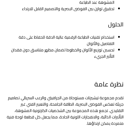
المشوهة عند الطباعة
تحقيق توازن بين الفوضى البصرية والتصميم القابل للارتداء
الحلول
استخدام تقنيات الطباعة الرقمية عالية الدقة للحفاظ على دقة
التفاصيل والألوان
تحسين توزيع الألوان والخطوط لضمان مظهر متناسق دون فقدان
التأثير الجريء
نظرة عامة
تقدم مجموعة تيشيرتات مستوحاة من الجرافيتي والرعب السريالي تصاميم
جريئة تعكس الفوضى البصرية، الطاقة الجامحة، والتعبير الفني غير
التقليدي. تجمع هذه المجموعة بين الشخصيات الكارتونية المشوهة،
التأثيرات الذائبة، والانفجارات اللونية الحادة، مما يجعل كل قطعة لوحة فنية
متمردة يمكن ارتداؤها.