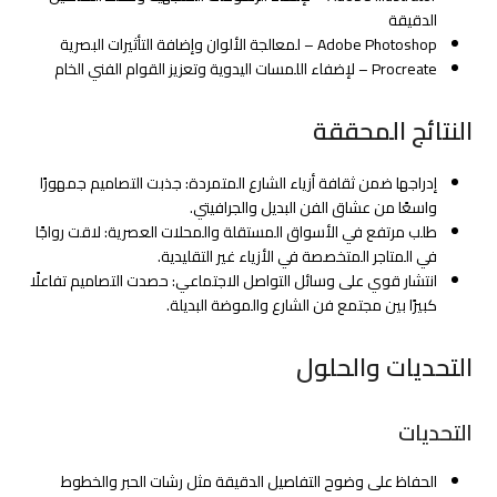
الدقيقة
Adobe Photoshop – لمعالجة الألوان وإضافة التأثيرات البصرية
Procreate – لإضفاء اللمسات اليدوية وتعزيز القوام الفني الخام
النتائج المحققة
إدراجها ضمن ثقافة أزياء الشارع المتمردة: جذبت التصاميم جمهورًا
واسعًا من عشاق الفن البديل والجرافيتي.
طلب مرتفع في الأسواق المستقلة والمحلات العصرية: لاقت رواجًا
في المتاجر المتخصصة في الأزياء غير التقليدية.
انتشار قوي على وسائل التواصل الاجتماعي: حصدت التصاميم تفاعلًا
كبيرًا بين مجتمع فن الشارع والموضة البديلة.
التحديات والحلول
التحديات
الحفاظ على وضوح التفاصيل الدقيقة مثل رشات الحبر والخطوط