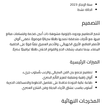
سنة الإنجاز: 2023
الحالة: نشط
التصميم
تتميز التصاميم بوجوه كارتونية مشوهة ذات أعين ضخمة وابتسامات مبالغ
فيها، مع تأثيرات متدفقة تمنحها طابعًا سرياليًا فوضويًا. تضفي ألوان
الأصفر الفاقع، الأزرق الكهربائي، والأحمر العميق تباينًا قويًا على الخلفية
البيضاء، بينما تضيف رشقات الحبر والقوام الخشن طابعًا غرافيتيًا عصريًا.
الميزات الرئيسية
تصاميم تجمع بين الفن السريالي والرعب بأسلوب جريء
ألوان زاهية ومتباينة لتعزيز التأثير البصري
طباعة عالية الجودة تحافظ على تفاصيل الخطوط والانسكابات الحبرية
أسلوب يناسب عشاق الأزياء البديلة وفن الشارع العصري
المخرجات النهائية