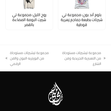
بلوم آند بون: مجموعة تي
روح الليل: مجموعة تي
شيرتات بطبعة جماجم زهرية
شيرت البومة المضاءة
قوطية
بالقمر
مجموعة تيشيرتات مستوحاة
مجموعة تيشيرتات مستوحاة
من التعبيرية التجريدية وفن
من البورتريه النيون والفن
next
previous
الشارع
الرقمي
post:
post: