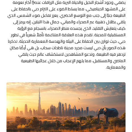
يضفي وجود أشجار النخيل والحياة البرية مثل الزرافات عنصرًا أكثر نعومة
على المشهد الديناميكي، مما يسلط الضوء على التزام دبي بالحفاظ على
الطبيعة جنبًا إلى جنب مع التوسع الحضري. يعزز تفاعل ضوء الشمس، الذي
يلقي بظلال ذهبية عبر الصحراء والمباني، جمال هذا التباين. إنه يرمز إلى
كيف يتعايش التقليد، الذي يجسده منظر الصحراء، بانسجام مع الرؤية
المستقبلية للمدينة. تقدم هذه العلاقة المتناغمة تأملاً شعرياً في تطور
دبي، حيث توازن بين الحفاظ على البيئة والهندسة المعمارية الحديثة. تذكرنا
هذه الصور بأن دبي ليست مجرد مدينة ناطحات سحاب، بل هي أيضًا مكان
تزدهر فيه الطبيعة. وتدعو المشاهدين لاستكشاف عالم حيث يلتقي
الماضي والمستقبل، مما يلهم الإعجاب من خلال عجائبها الطبيعية
والمعمارية.