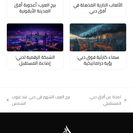
الألعاب النارية المذهلة في
برج العرب: أعجوبة أفق
أفق دبي
المدينة الأيقونية
سماء كارثية فوق دبي:
الشبكة الرقمية لدبي:
رؤية دراماتيكية
إضاءة المستقبل
لمحة عن أفق دبي
برج العرب الشهير في دبي عند غروب
next
previous
المستقبلي
الشمس
post:
post: