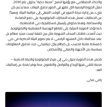
والذكاء الاصطناعي مع رؤيتها لتصبح “مدينة ذكية” بحلول عام 2030.
تمثل الخيوط الرقمية التي تظهر في الصور تدفق البيانات، مما يدعم كل
شيء من إدارة حركة المرور في الوقت الفعلي إلى مراقبة البيئة. وبعيدًا
عن الجماليات، تعمل هذه الابتكارات التكنولوجية على دفع الكفاءة
والاستدامة، وهما مكونان رئيسيان لاستراتيجية دبي الاقتصادية.
كما تؤكد الصورة المرئية على تقاطع الهندسة المعمارية والتكنولوجيا،
حيث أصبحت ناطحات السحاب الشهيرة مثل برج خليفة ليست مجرد معالم بل
عقد متكاملة داخل المشهد الرقمي. لا يتم تصوير البيئة الحضرية في دبي
كمساحة مادية فحسب، بل كنظام بيئي ديناميكي، حيث تتدفق المعلومات
بسلاسة بين الأجهزة والمباني والأشخاص.
تلخص هذه الصورة تحول دبي إلى مركز للتكنولوجيا والحياة الحضرية –
مدينة تلتقي فيها الإبداع والتواصل والطموح، مما يوفر لمحة عن إمكانيات
الغد.
رامي مكي