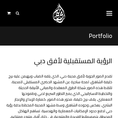
Portfolio
الرؤية المستقبلية لأفق دبي
تقدم الصور الجوية لأفق مدينة دبي، الذي يلفه الضباب ويهيمن عليه برج
خليفة الشاهق، لمحة ساحرة عن المشهد الحضري المستقبلي للمدينة.
تلتقط هذه الصور شبكة الطرق المعقدة والمباني الأنيقة الحديثة
والتخطيط الاستراتيجي الذي يميز التطور السريع لدبي وطموحها
المعماري. يقف برج خليفة، محور هذه الصور، كمنارة للإبداع والإنجاز
البشري. يعكس وجوده الشاهق وسط مشهد المدينة المخطط بدقة رؤية
دبي لدفع حدود الإمكانيات المعمارية والهندسية. تساهم الهياكل
المحيطة، بتصميماتها الفريدة والمتنوعة، في خلق أفق متنوع ومتناغم،