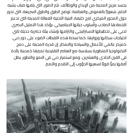
يجسد مزيج المدينة من الإبداع والوظائف. تثير الصور، التي يلفها ضباب يشبه
الحلم، شعورًا بالغموض والعظمة. توضح الطرق والطرق السريعة، التي تدور
حول المحور المركزي لبرج خليفة، البنية التحتية الفعالة للمدينة التي تدعم
اقتصادها الصاخب وأسلوب حياتها الديناميكي. يؤكد هذا التمثيل البصري
لدبي على تخطيطها الاستراتيجي والتزامها بإنشاء بيئة حضرية حديثة تلبي
احتياجات سكانها وزوارها. كما تسلط هذه اللقطات الضوء على دور دبي
كمركز عالمي للأعمال والسياحة والابتكار. إن قدرة المدينة على دمج
التكنولوجيا المتطورة بسلاسة مع العناصر التقليدية تميزها كمدينة رائدة
في القرن الحادي والعشرين. ومع استمرار دبي في النمو والتطور، يظل
أفقها رمزًا قويًا لسعيها الدؤوب إلى التقدم والتميز.