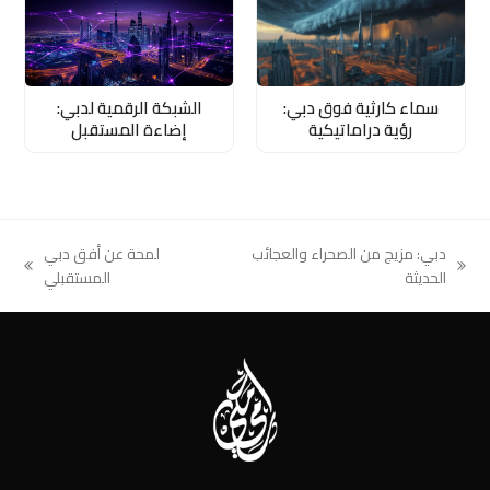
سماء كارثية فوق دبي:
الشبكة الرقمية لدبي:
رؤية دراماتيكية
إضاءة المستقبل
دبي: مزيج من الصحراء والعجائب
لمحة عن أفق دبي
next
previous
الحديثة
المستقبلي
post:
post: