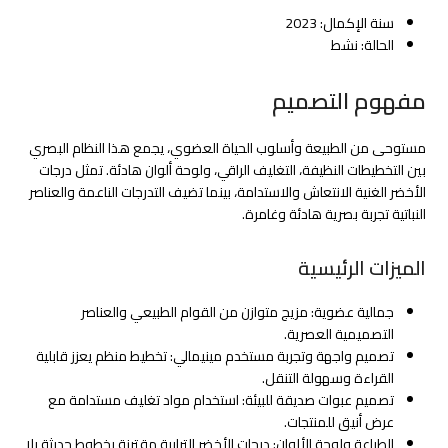
سنة الإكمال: 2023
الحالة: نشط
مفهوم التصميم
مستوحى من الطبيعة وأسلوب الحياة العضوي، يجمع هذا النظام البصري
بين التخطيطات النظيفة، التغليف الراقي، ولوحة ألوان هادئة. تمثل درجات
الأخضر الغنية الانتعاش والاستدامة، بينما تضيف التدرجات الناعمة والعناصر
النباتية تجربة بصرية هادئة وغامرة.
الميزات الرئيسية
جمالية عضوية: مزيج متوازن من القوام الطبيعي والعناصر
التصميمية العصرية.
تصميم واجهة وتجربة مستخدم مينيمالي: تخطيط منظم يعزز قابلية
القراءة وسهولة التنقل.
تصميم عبوات صديقة للبيئة: استخدام مواد تغليف مستدامة مع
عرض أنيق للمنتجات.
الطباعة ولوحة الألوان: درجات الأخضر الترابية مقترنة بخطوط حديثة بلا