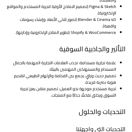
Figma & Sketch (تصميم النماذج الأولية لتجربة المستخدم والمواقع
الإلكترونية).
Blender & Cinema 4D (تصور ثلاثي الأبعاد وإنشاء رسومات
واقعية).
Shopify & WooCommerce (تطوير المتاجر الإلكترونية وإدارتها).
التأثير والجاذبية السوقية
علامة تجارية مستدامة: تجذب العلامات التجارية المهتمة بالجمال
المستدام والمستهلكين المهتمين بالبيئة.
تصميم حديث وراقٍ: يجمع بين الفخامة والإلهام الطبيعي لتقديم
هوية بصرية فريدة.
تجربة مستخدم موجهة نحو العميل: تصميم متقن يعزز تجربة
التسوق ويخلق تفاعلًا جذابًا مع المنتجات.
التحديات والحلول
التحديات التي واجهتنا