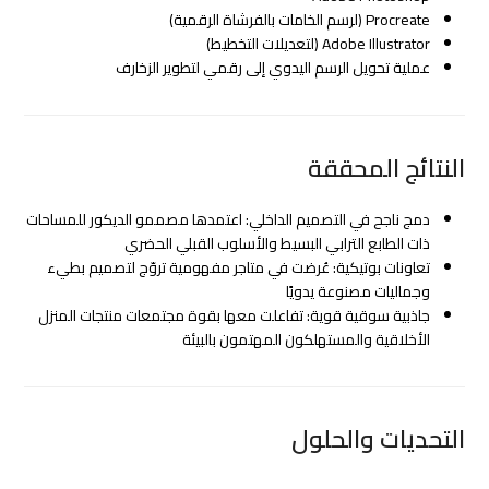
Procreate (لرسم الخامات بالفرشاة الرقمية)
Adobe Illustrator (لتعديلات التخطيط)
عملية تحويل الرسم اليدوي إلى رقمي لتطوير الزخارف
النتائج المحققة
دمج ناجح في التصميم الداخلي: اعتمدها مصممو الديكور للمساحات
ذات الطابع الترابي البسيط والأسلوب القبلي الحضري
تعاونات بوتيكية: عُرضت في متاجر مفهومية تروّج لتصميم بطيء
وجماليات مصنوعة يدويًا
جاذبية سوقية قوية: تفاعلت معها بقوة مجتمعات منتجات المنزل
الأخلاقية والمستهلكون المهتمون بالبيئة
التحديات والحلول