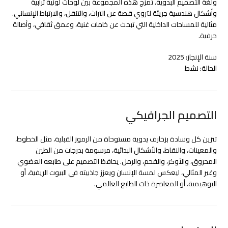
ولغة التصميم البدوية. تمزج هذه المجموعة بين لوحات لونية ترابية
وأشكال هندسية جريئة لتروي قصة عن التراث، والتنقل، والارتباط الإنساني.
مثالية للمساحات الداخلية التي تبحث عن خامات غنية، وعمق ثقافي، وأصالة
حرفية.
سنة الإنجاز: 2025
الحالة: نشط
التصميم الجرافيكي
تتزين كل وسادة بزخارف يدوية مستوحاة من الرموز القبلية، مثل الخطوط،
والمعينات، والنقاط، والأشكال البدائية، مرسومة بدرجات من الطين
المحروق، والأوكر، والفحم، والرمل. يحافظ التصميم على طابعه العضوي
وغير المثالي، ليعكس لمسة الإنسان ويعزز جاذبيته في البيوت الريفية، أو
البوهيمية، أو المعاصرة ذات الطابع العالمي.