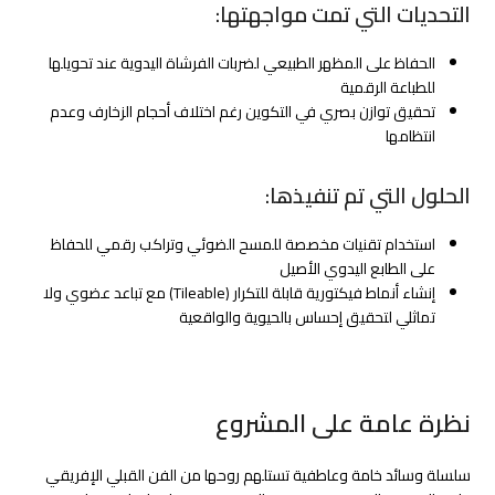
التحديات التي تمت مواجهتها:
الحفاظ على المظهر الطبيعي لضربات الفرشاة اليدوية عند تحويلها
للطباعة الرقمية
تحقيق توازن بصري في التكوين رغم اختلاف أحجام الزخارف وعدم
انتظامها
الحلول التي تم تنفيذها:
استخدام تقنيات مخصصة للمسح الضوئي وتراكب رقمي للحفاظ
على الطابع اليدوي الأصيل
إنشاء أنماط فيكتورية قابلة للتكرار (Tileable) مع تباعد عضوي ولا
تماثلي لتحقيق إحساس بالحيوية والواقعية
نظرة عامة على المشروع
سلسلة وسائد خامة وعاطفية تستلهم روحها من الفن القبلي الإفريقي