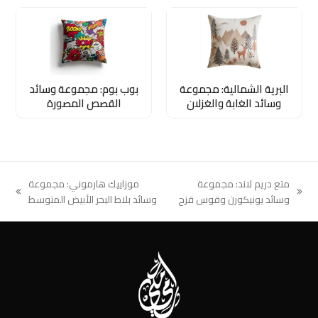
البرية الشمالية: مجموعة
بوب بوم: مجموعة وسائد
وسائد الغابة والغزلان
القصص المصورة
متع دريم لاند: مجموعة
موزاييك هارموني: مجموعة
next
previous
وسائد يونيكورن وقوس قزح
وسائد بلاط البحر الأبيض المتوسط
post:
post: