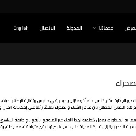
معرض
خدماتنا
المدونة
الاتصال
English
صحراء
 الجذابة مشهدًا من عالم آخر: متزلج وحيد يرتدي ملابس برتقالية نابضة بالحياة، يج
لتقابل المذهل بين عناصر الشتاء والصحراء تعليقًا رائعًا على إمكانيات الخيال وال
ارية المتطورة، تعمل كخلفية لهذا اللقاء غير المتوقع. يرتفع برج خليفة الشاه
دينة الصحراوية إلى قدرة المدينة على دمج عناصر تبدو غير متوافقة، مما يخلق ر