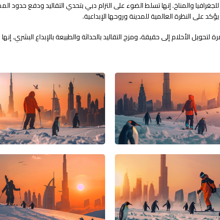
جغرافيا والمناخ. إنها تسلط الضوء على التزام دبي بتحدي التقاليد ودفع حدود الممك
ؤكد على النظرة العالمية للمدينة وروحها الإبداعية.
يل الأحلام إلى حقيقة، ومزج التقاليد بالحداثة والطبيعة بالإبداع البشري. إنها ش