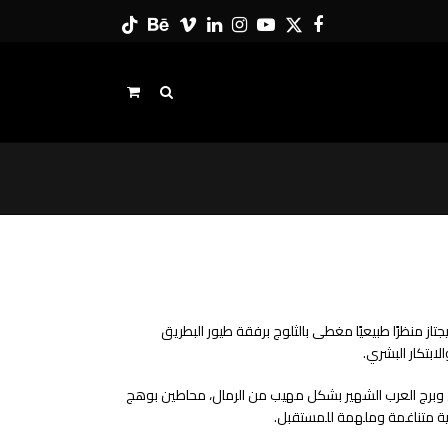
Tiktok
Behance
Vimeo
LinkedIn
Instagram
YouTube
Twitter
Facebook
تاز منظرًا طبيعيًا مغطى بالثلوج برفقة طيور البطريق
ابتكار البشري.
ق وبرج العرب الشهير بشكل مهيب من الرمال، محاطين بوهج
ؤية متناغمة وملهمة للمستقبل.