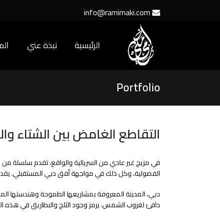
info@ramimaki.com
الرئيسية
نبذة عني
ال
Portfolio
التقاطع الغامض بين الشتاء وال
في مزيج غير عادي من السريالية والواقع، تقدم سلسلة من الصور
الفضولية، وكل ذلك في مواجهة أفق دبي المستقبلي. يقدم هذا ا
دبي، المدينة المعروفة بمشاريعها الطموحة وهندستها المعم
دافئ لغروب الشمس. يرمز وجود الثلج والبطاريق في هذه الم