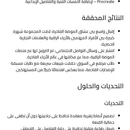
Procreate – لإضافة اللمسات الفنية والتفاصيل الإبداعية
النتائج المحققة
إقبال واسع بين عشاق الموضة الفاخرة: لاقت المجموعة شهرة
كبيرة بين الأفراد المهتمين بالأزياء الراقية والعلامات التجارية
الحصرية.
انتشار على وسائل التواصل الاجتماعي: تم الترويج لها عبر منصات
الموضة الراقية، مما عزز مكانتها في عالم الأزياء الفاخرة.
طلب مرتفع في السوق: حققت مبيعات سريعة مع طلبات مسبقة
للإصدارات القادمة، مما يعكس اهتمامًا كبيرًا من المستهلكين.
التحديات والحلول
التحديات
تصميم أنماط زهرية معقدة تحافظ على جاذبيتها دون أن تطغى على
جمالية القبعة
ضمان طباعة متقنة تحافظ على دقة التفاصيل على القماش