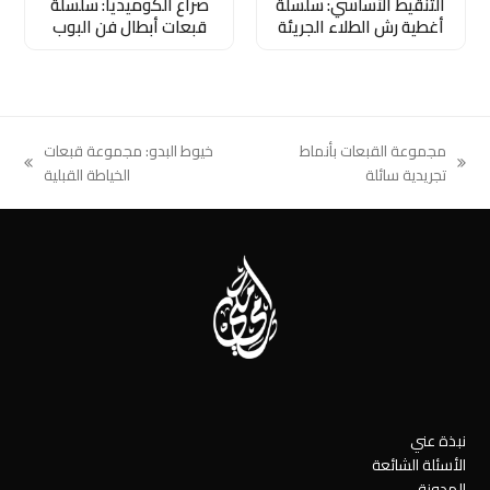
التنقيط الأساسي: سلسلة
صراع الكوميديا: سلسلة
أغطية رش الطلاء الجريئة
قبعات أبطال فن البوب
مجموعة القبعات بأنماط
خيوط البدو: مجموعة قبعات
next
previous
تجريدية سائلة
الخياطة القبلية
post:
post:
نبذة عني
الأسئلة الشائعة
المدونة