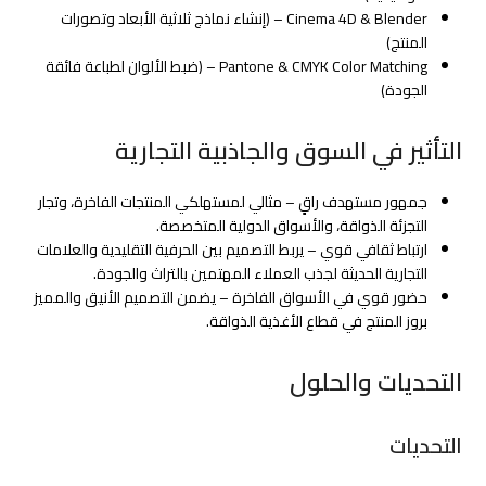
Cinema 4D & Blender – (إنشاء نماذج ثلاثية الأبعاد وتصورات
المنتج)
Pantone & CMYK Color Matching – (ضبط الألوان لطباعة فائقة
الجودة)
التأثير في السوق والجاذبية التجارية
جمهور مستهدف راقٍ – مثالي لمستهلكي المنتجات الفاخرة، وتجار
التجزئة الذواقة، والأسواق الدولية المتخصصة.
ارتباط ثقافي قوي – يربط التصميم بين الحرفية التقليدية والعلامات
التجارية الحديثة لجذب العملاء المهتمين بالتراث والجودة.
حضور قوي في الأسواق الفاخرة – يضمن التصميم الأنيق والمميز
بروز المنتج في قطاع الأغذية الذواقة.
التحديات والحلول
التحديات