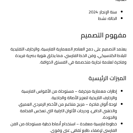
سنة الإنجاز: 2024
الحالة: نشط
مفهوم التصميم
يعتمد التصميم على دمج العناصر المعمارية الفارسية، والزخارف التقليدية
للبلاط الكلاسيكي، وفن الخط الفارسي، مما يخلق هوية بصرية فريدة
وفاخرة لعلامة تجارية متخصصة في الفستق الذواقة.
الميزات الرئيسية
إطارات معمارية مزخرفة – مستوحاة من الأقواس الفارسية
والزخارف التاريخية لتعزيز الأصالة والجاذبية.
لوحة ألوان فاخرة – مزيج متناغم من الأخضر الزمردي العميق،
والذهبي الدافئ، ودرجات الألوان الترابية التي تعكس الفخامة
والجودة.
خطوط فارسية معقدة – استخدام أنماط خطية مستوحاة من الفن
الفارسي لإضفاء طابع ثقافي غني وقوي.